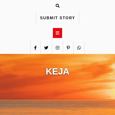
Skip
to
content
SUBMIT STORY
KEJA