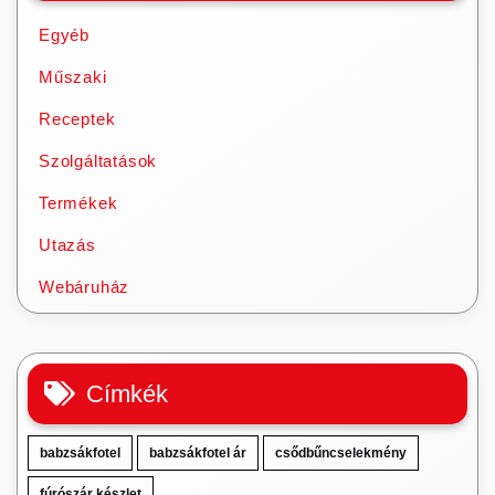
Egyéb
Műszaki
Receptek
Szolgáltatások
Termékek
Utazás
Webáruház
Címkék
babzsákfotel
babzsákfotel ár
csődbűncselekmény
fúrószár készlet