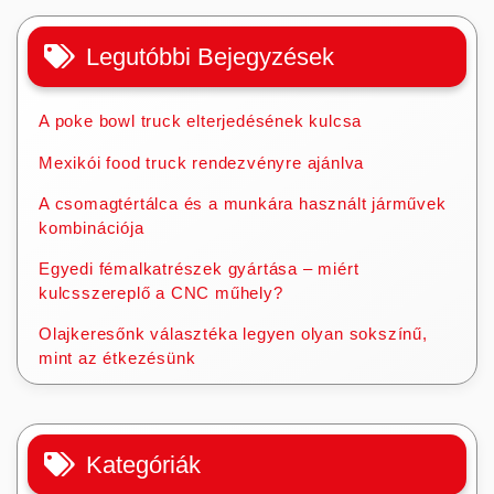
Legutóbbi Bejegyzések
A poke bowl truck elterjedésének kulcsa
Mexikói food truck rendezvényre ajánlva
A csomagtértálca és a munkára használt járművek
kombinációja
Egyedi fémalkatrészek gyártása – miért
kulcsszereplő a CNC műhely?
Olajkeresőnk választéka legyen olyan sokszínű,
mint az étkezésünk
Kategóriák