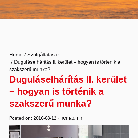
Home
Szolgáltatások
Duguláselhárítás II. kerület – hogyan is történik a
szakszerű munka?
Duguláselhárítás II. kerület
– hogyan is történik a
szakszerű munka?
-
nemadmin
Posted on:
2016-08-12