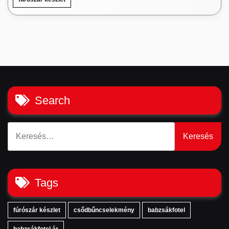
Search
Keresés:
Tags
fúrószár készlet
csődbűncselekmény
babzsákfotel