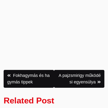
Bejegyzés
Fokhagymás és ha
A pajzsmirigy működé
navigáció
gymás tippek
si egyensúlya
Related Post