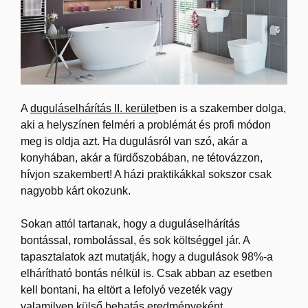
A
duguláselhárítás II. kerület
ben is a szakember dolga,
aki a helyszínen felméri a problémát és profi módon
meg is oldja azt. Ha dugulásról van szó, akár a
konyhában, akár a fürdőszobában, ne tétovázzon,
hívjon szakembert! A házi praktikákkal sokszor csak
nagyobb kárt okozunk.
Sokan attól tartanak, hogy a duguláselhárítás
bontással, rombolással, és sok költséggel jár. A
tapasztalatok azt mutatják, hogy a dugulások 98%-a
elhárítható bontás nélkül is. Csak abban az esetben
kell bontani, ha eltört a lefolyó vezeték vagy
valamilyen külső behatás eredményeként