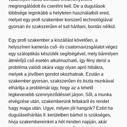
megrongálódott és cserélni kell. De a dugulások
többsége leginkább a helytelen használatból ered,
melyet egy profi szakember korszerű technológiával
gyorsan és szakszerűen el tud hárítani, bontás nélkül.
Egy profi szakember a kiszállást követően, a
helyszínen kamerás cső- és csatornavizsgálatot végez
egy száloptikás készülék segítségével, mely bármilyen
átmérőjű cső esetén alkalmazható, így fény derül a
probléma valódi okára vagy olyan apró hibákra,
melyek a jövőben gondot okozhatnak. Ezután a
szakember gyorsan, szakszerűen és tiszta munkával
elhárítja a problémát úgy, hogy az a lehető
legkevesebb szennyeződéssel járjon. Sőt, a munka
elvégzése után, szakemberünk feltakarít és rendet
hagy maga után. Ugye, milyen jól hangzik? Ezért ha
duguláselhárítás II. kerületben bárhol is szükséges,
hívja szakembereinket a hét minden napján, akár