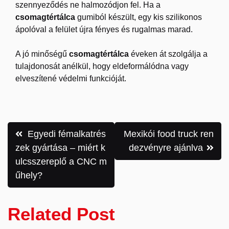
szennyeződés ne halmozódjon fel. Ha a
csomagtértálca
gumiból készült, egy kis szilikonos
ápolóval a felület újra fényes és rugalmas marad.
A jó minőségű
csomagtértálca
éveken át szolgálja a
tulajdonosát anélkül, hogy eldeformálódna vagy
elveszítené védelmi funkcióját.
Bejegyzés
Egyedi fémalkatrés
Mexikói food truck ren
navigáció
zek gyártása – miért k
dezvényre ajánlva
ulcsszereplő a CNC m
űhely?
Related Post