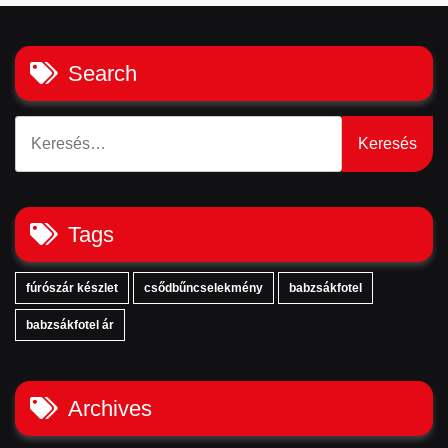
Search
Keresés:
Tags
fúrószár készlet
csődbűncselekmény
babzsákfotel
babzsákfotel ár
Archives