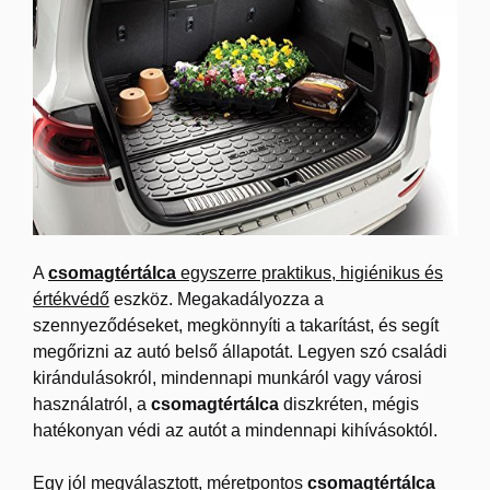
A
csomagtértálca
egyszerre praktikus, higiénikus és
értékvédő
eszköz. Megakadályozza a
szennyeződéseket, megkönnyíti a takarítást, és segít
megőrizni az autó belső állapotát. Legyen szó családi
kirándulásokról, mindennapi munkáról vagy városi
használatról, a
csomagtértálca
diszkréten, mégis
hatékonyan védi az autót a mindennapi kihívásoktól.
Egy jól megválasztott, méretpontos
csomagtértálca