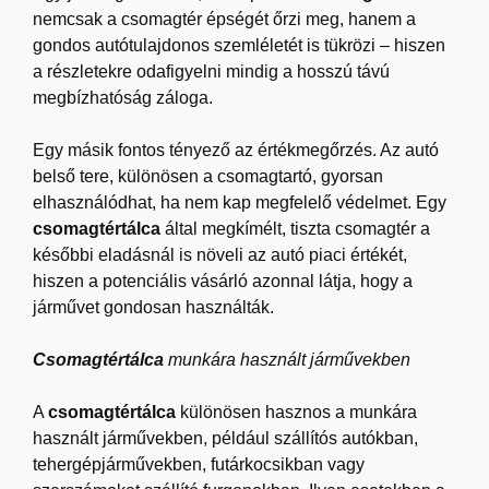
nemcsak a csomagtér épségét őrzi meg, hanem a
gondos autótulajdonos szemléletét is tükrözi – hiszen
a részletekre odafigyelni mindig a hosszú távú
megbízhatóság záloga.
Egy másik fontos tényező az értékmegőrzés. Az autó
belső tere, különösen a csomagtartó, gyorsan
elhasználódhat, ha nem kap megfelelő védelmet. Egy
csomagtértálca
által megkímélt, tiszta csomagtér a
későbbi eladásnál is növeli az autó piaci értékét,
hiszen a potenciális vásárló azonnal látja, hogy a
járművet gondosan használták.
Csomagtértálca
munkára használt járművekben
A
csomagtértálca
különösen hasznos a munkára
használt járművekben, például szállítós autókban,
tehergépjárművekben, futárkocsikban vagy