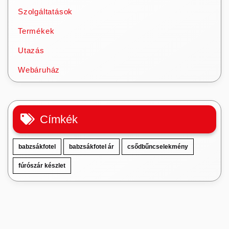
Szolgáltatások
Termékek
Utazás
Webáruház
Címkék
babzsákfotel
babzsákfotel ár
csődbűncselekmény
fúrószár készlet