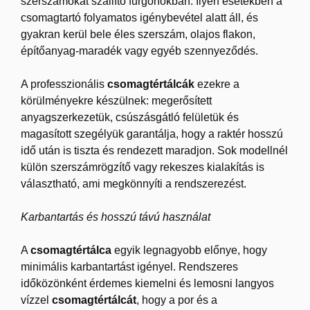
szerszámokat szállító furgonokban. Ilyen esetekben a
csomagtartó folyamatos igénybevétel alatt áll, és
gyakran kerül bele éles szerszám, olajos flakon,
építőanyag-maradék vagy egyéb szennyeződés.
A professzionális
csomagtértálcák
ezekre a
körülményekre készülnek: megerősített
anyagszerkezetük, csúszásgátló felületük és
magasított szegélyük garantálja, hogy a raktér hosszú
idő után is tiszta és rendezett maradjon. Sok modellnél
külön szerszámrögzítő vagy rekeszes kialakítás is
választható, ami megkönnyíti a rendszerezést.
Karbantartás és hosszú távú használat
A
csomagtértálca
egyik legnagyobb előnye, hogy
minimális karbantartást igényel. Rendszeres
időközönként érdemes kiemelni és lemosni langyos
vízzel
csomagtértálcát
, hogy a por és a