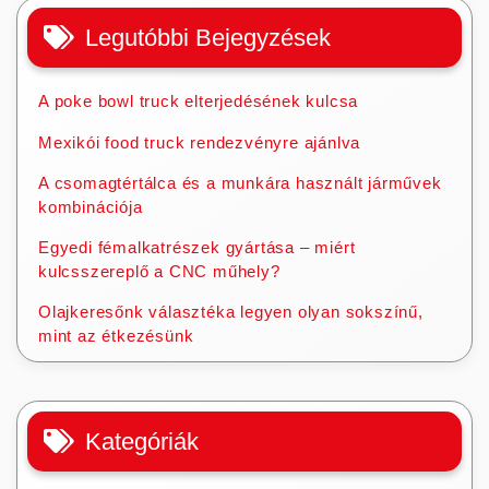
Legutóbbi Bejegyzések
A poke bowl truck elterjedésének kulcsa
Mexikói food truck rendezvényre ajánlva
A csomagtértálca és a munkára használt járművek
kombinációja
Egyedi fémalkatrészek gyártása – miért
kulcsszereplő a CNC műhely?
Olajkeresőnk választéka legyen olyan sokszínű,
mint az étkezésünk
Kategóriák