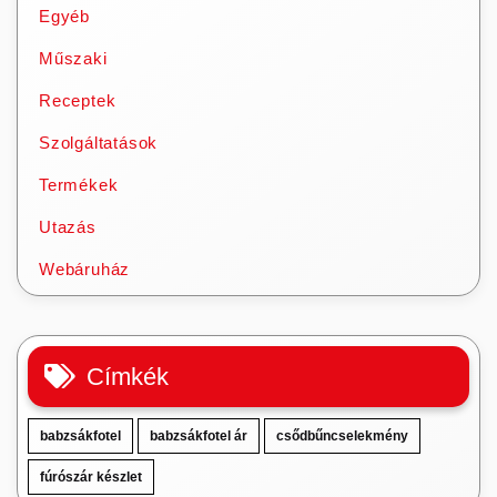
Egyéb
Műszaki
Receptek
Szolgáltatások
Termékek
Utazás
Webáruház
Címkék
babzsákfotel
babzsákfotel ár
csődbűncselekmény
fúrószár készlet