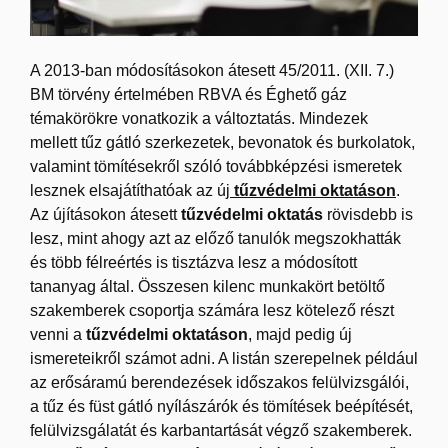
A 2013-ban módosításokon átesett 45/2011. (XII. 7.)
BM törvény értelmében RBVA és Éghető gáz
témakörökre vonatkozik a változtatás. Mindezek
mellett tűz gátló szerkezetek, bevonatok és burkolatok,
valamint tömítésekről szóló továbbképzési ismeretek
lesznek elsajátíthatóak az új
tűzvédelmi oktatáson
.
Az újításokon átesett
tűzvédelmi oktatás
rövisdebb is
lesz, mint ahogy azt az előző tanulók megszokhatták
és több félreértés is tisztázva lesz a módosított
tananyag által.
Összesen kilenc munkakört betöltő
szakemberek csoportja számára lesz kötelező részt
venni a
tűzvédelmi oktatáson
, majd pedig új
ismereteikről számot adni. A listán szerepelnek például
az erősáramú berendezések időszakos felülvizsgálói,
a tűz és füst gátló nyílászárók és tömítések beépítését,
felülvizsgálatát és karbantartását végző szakemberek.