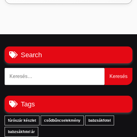
Search
Keresés:
Tags
fúrószár készlet
csődbűncselekmény
babzsákfotel
babzsákfotel ár