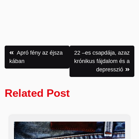
Bejegyzés
Apró fény az éjsza
22 –es csapdája, azaz
navigáció
kában
krónikus fájdalom és a
depresszió
Related Post