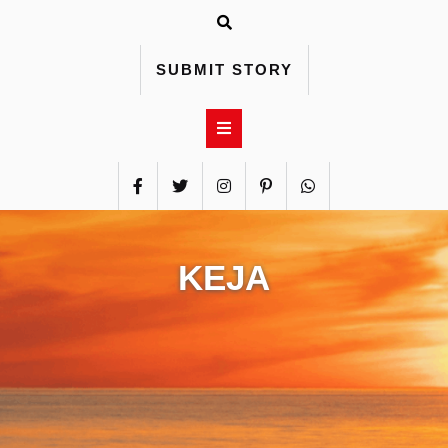
Skip
to
content
SUBMIT STORY
KEJA