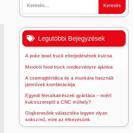
Keresés:
Legutóbbi Bejegyzések
A poke bowl truck elterjedésének kulcsa
Mexikói food truck rendezvényre ajánlva
A csomagtértálca és a munkára használt
járművek kombinációja
Egyedi fémalkatrészek gyártása – miért
kulcsszereplő a CNC műhely?
Olajkeresőnk választéka legyen olyan
sokszínű, mint az étkezésünk