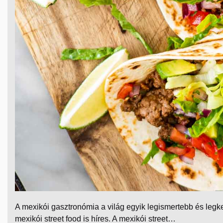
A mexikói gasztronómia a világ egyik legismertebb és legke
mexikói street food is híres. A mexikói street…