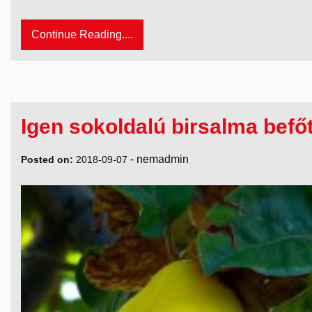
Continue Reading....
Igen sokoldalú birsalma befőt
-
nemadmin
Posted on:
2018-09-07