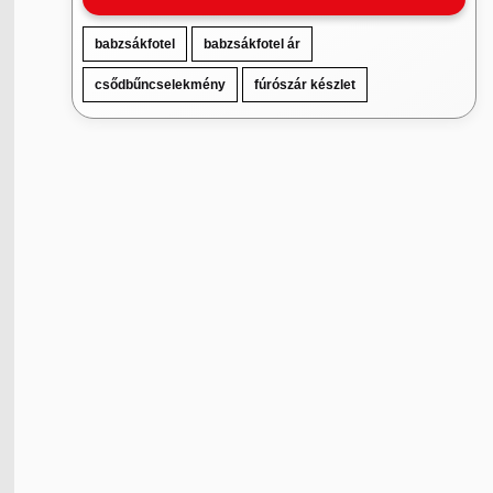
babzsákfotel
babzsákfotel ár
csődbűncselekmény
fúrószár készlet