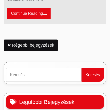
Continue Reading....
Bejegyzés
Régebbi bejegyzések
navigáció
Keresés:
Legutóbbi Bejegyzések