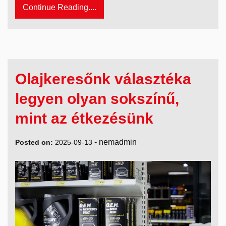
Continue Reading....
Olajkeresőnk választéka
legyen olyan sokszínű,
mint az étkezésünk
-
nemadmin
Posted on:
2025-09-13