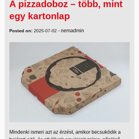
A pizzadoboz – több, mint
egy kartonlap
-
nemadmin
Posted on:
2025-07-02
Mindenki ismeri azt az érzést, amikor becsukódik a