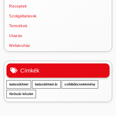
Receptek
Szolgáltatások
Termékek
Utazás
Webáruház
Címkék
babzsákfotel
babzsákfotel ár
csődbűncselekmény
fúrószár készlet