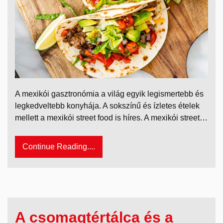
A mexikói gasztronómia a világ egyik legismertebb és
legkedveltebb konyhája. A sokszínű és ízletes ételek
mellett a mexikói street food is híres. A mexikói street…
Continue Reading....
A csomagtértálca és a