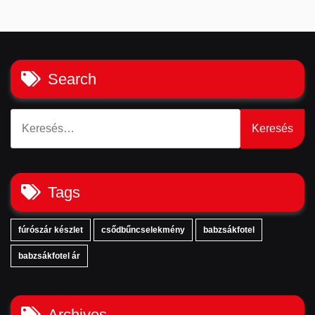
Search
Keresés:
Tags
fúrószár készlet
csődbűncselekmény
babzsákfotel
babzsákfotel ár
Archives