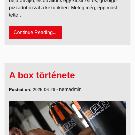
bejárati ajtó, és ott állunk egy kicsit zsíros, gőzölgő
pizzadobozzal a kezünkben. Meleg még, épp most
tette…
Continue Reading....
A box története
-
nemadmin
Posted on:
2025-06-26