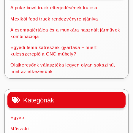
A poke bowl truck elterjedésének kulcsa
Mexikói food truck rendezvényre ajánlva
A csomagtértálca és a munkára használt járművek
kombinációja
Egyedi fémalkatrészek gyártása – miért
kulcsszereplő a CNC műhely?
Olajkeresőnk választéka legyen olyan sokszínű,
mint az étkezésünk
Kategóriák
Egyéb
Műszaki