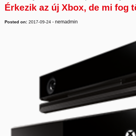
Érkezik az új Xbox, de mi fog t
-
nemadmin
Posted on:
2017-09-24