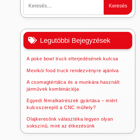
Keresés:
Legutóbbi Bejegyzések
A poke bowl truck elterjedésének kulcsa
Mexikói food truck rendezvényre ajánlva
A csomagtértálca és a munkára használt
járművek kombinációja
Egyedi fémalkatrészek gyártása – miért
kulcsszereplő a CNC műhely?
Olajkeresőnk választéka legyen olyan
sokszínű, mint az étkezésünk