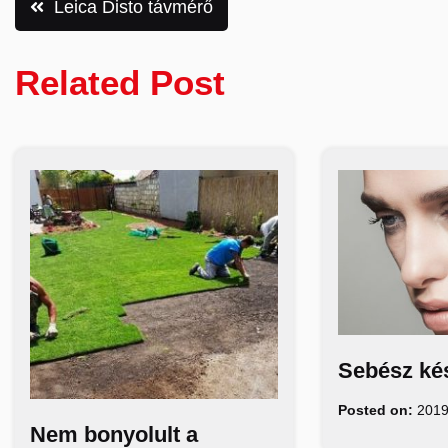
Bejegyzés
Leica Disto távmérő
navigáció
Related Post
Sebész kés
Posted on:
2019
Nem bonyolult a