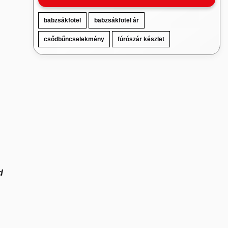
babzsákfotel
babzsákfotel ár
csődbűncselekmény
fúrószár készlet
d