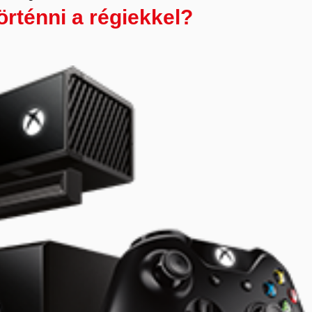
örténni a régiekkel?