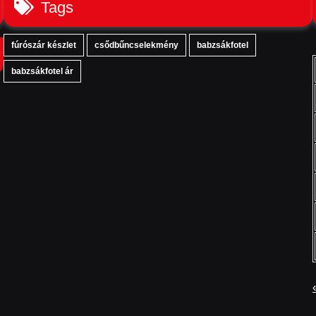
Tags
fúrószár készlet
csődbűncselekmény
babzsákfotel
babzsákfotel ár