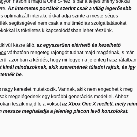
gyon hasonlít majd a One S-hez, s bár a teljesítmény sokkal
yre.
Az internetes portálok szerint csak a világ legerősebb
s optimalizált interakciókkal adja szinte a mesterséges
zülék segítségével nem csak a multimédiás szolgáltatásokat
ékokkal is tökéletes kikapcsolódásban lehet részünk.
dkívül kézre álló,
az egyszerűen elérhető és kezelhető
box
várhatóan rengeteg rajongót tudhat majd magáénak, s már
rül azonban a kérdés, hogy mi legyen a jelenleg használatban
 kínál mindazoknak, akik szeretnének túladni rajtuk, és így
tetnék be.
 is nagy kereslet mutatkozik. Vannak, akik nem engedhetik meg
csak megelégednek egy korábbi generációs modellel. Ahhoz
sokan teszik majd le a voksot
az Xbox One X mellett, mely min
n messze meghaladja a jelenleg piacon levő konzolokat.