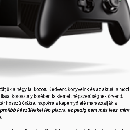
ltjük a négy fal között. Kedvenc könyveink és az aktuális mozi
iatal korosztály körében is kiemelt népszerűségnek örvend.
ár hosszú órákra, napokra a képernyő elé marasztalják a
 profibb készülékkel lép piacra, ez pedig nem más lesz, mint
a.