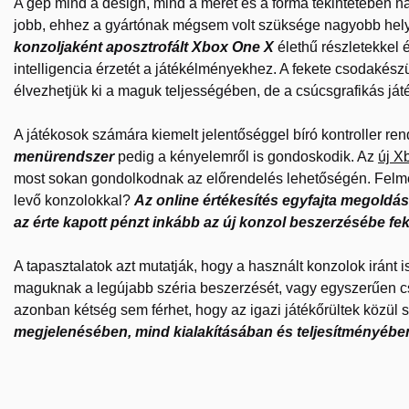
A gép mind a design, mind a méret és a forma tekintetében na
jobb, ehhez a gyártónak mégsem volt szüksége nagyobb hel
konzoljaként aposztrofált Xbox One X
élethű részletekkel é
intelligencia érzetét a játékélményekhez. A fekete csodakés
élvezhetjük ki a maguk teljességében, de a csúcsgrafikás ját
A játékosok számára kiemelt jelentőséggel bíró kontroller ren
menürendszer
pedig a kényelemről is gondoskodik. Az
új X
most sokan gondolkodnak az előrendelés lehetőségén. Felme
levő konzolokkal?
Az online értékesítés egyfajta megoldást
az érte kapott pénzt inkább az új konzol beszerzésébe fek
A tapasztalatok azt mutatják, hogy a használt konzolok iránt
maguknak a legújabb széria beszerzését, vagy egyszerűen 
azonban kétség sem férhet, hogy az igazi játékőrültek közül 
megjelenésében, mind kialakításában és teljesítményébe