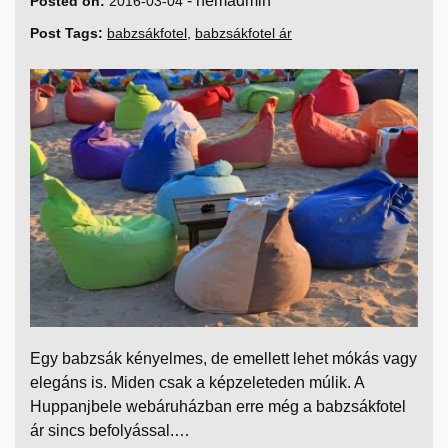
-
nemadmin
Posted on:
2016-03-04
Post Tags:
babzsákfotel
,
babzsákfotel ár
Egy babzsák kényelmes, de emellett lehet mókás vagy
elegáns is. Miden csak a képzeleteden múlik. A
Huppanjbele webáruházban erre még a babzsákfotel
ár sincs befolyással.…