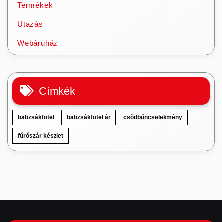
Termékek
Utazás
Webáruház
Címkék
babzsákfotel
babzsákfotel ár
csődbűncselekmény
fúrószár készlet