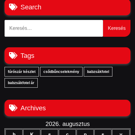
Search
Keresés:
Tags
fúrószár készlet
csődbűncselekmény
babzsákfotel
babzsákfotel ár
Archives
2026. augusztus
h
K
s
c
p
s
v