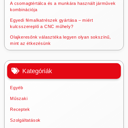
A csomagtértálca és a munkára használt járművek
kombinációja
Egyedi fémalkatrészek gyártása – miért
kulcsszereplő a CNC műhely?
Olajkeresőnk választéka legyen olyan sokszínű,
mint az étkezésünk
Kategóriák
Egyéb
Műszaki
Receptek
Szolgáltatások