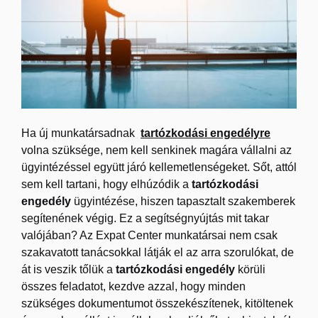
Ha új munkatársadnak
tartózkodási engedélyre
volna szüksége, nem kell senkinek magára vállalni az
ügyintézéssel együtt járó kellemetlenségeket. Sőt, attól
sem kell tartani, hogy elhúzódik a
tartózkodási
engedély
ügyintézése, hiszen tapasztalt szakemberek
segítenének végig. Ez a segítségnyújtás mit takar
valójában? Az Expat Center munkatársai nem csak
szakavatott tanácsokkal látják el az arra szorulókat, de
át is veszik tőlük a
tartózkodási engedély
körüli
összes feladatot, kezdve azzal, hogy minden
szükséges dokumentumot összekészítenek, kitöltenek