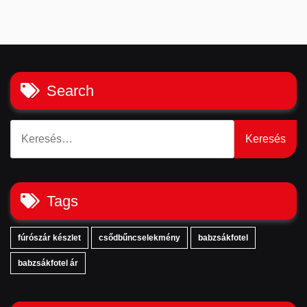
Search
Keresés:
Tags
fúrószár készlet
csődbűncselekmény
babzsákfotel
babzsákfotel ár