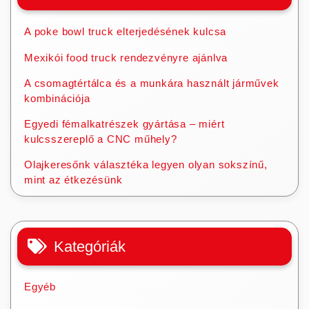
A poke bowl truck elterjedésének kulcsa
Mexikói food truck rendezvényre ajánlva
A csomagtértálca és a munkára használt járművek
kombinációja
Egyedi fémalkatrészek gyártása – miért
kulcsszereplő a CNC műhely?
Olajkeresőnk választéka legyen olyan sokszínű,
mint az étkezésünk
Kategóriák
Egyéb