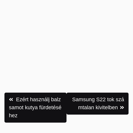
Bejegyzés
Ezért használj balz
Samsung S22 tok szá
navigáció
samot kutya fürdetésé
mtalan kivitelben
hez