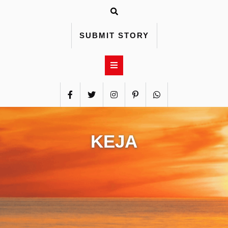
Skip
to
content
SUBMIT STORY
KEJA