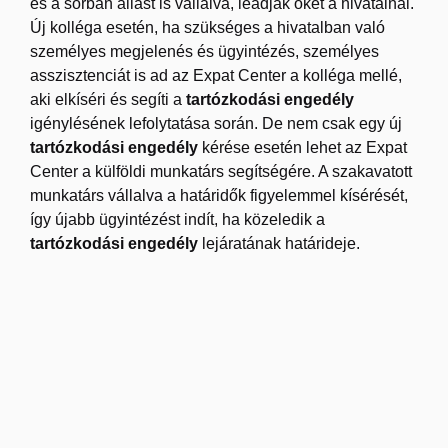
és a sorban állást is vállalva, leadják őket a hivatalnál.
Új kolléga esetén, ha szükséges a hivatalban való
személyes megjelenés és ügyintézés, személyes
asszisztenciát is ad az Expat Center a kolléga mellé,
aki elkíséri és segíti a
tartózkodási engedély
igénylésének lefolytatása során. De nem csak egy új
tartózkodási engedély
kérése esetén lehet az Expat
Center a külföldi munkatárs segítségére. A szakavatott
munkatárs vállalva a határidők figyelemmel kísérését,
így újabb ügyintézést indít, ha közeledik a
tartózkodási engedély
lejáratának határideje.