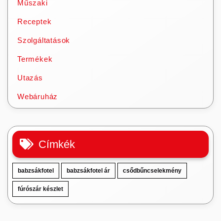
Műszaki
Receptek
Szolgáltatások
Termékek
Utazás
Webáruház
Címkék
babzsákfotel
babzsákfotel ár
csődbűncselekmény
fúrószár készlet