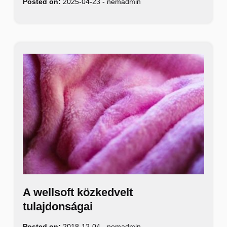
Posted on:
2025-04-23
-
nemadmin
A wellsoft közkedvelt
tulajdonságai
Posted on:
2018-12-04
-
nemadmin