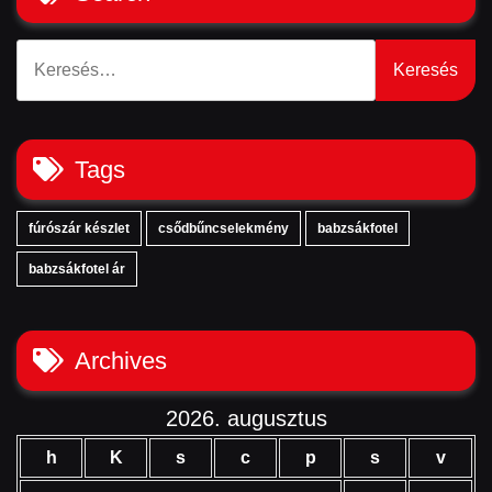
Keresés:
Tags
fúrószár készlet
csődbűncselekmény
babzsákfotel
babzsákfotel ár
Archives
2026. augusztus
h
K
s
c
p
s
v