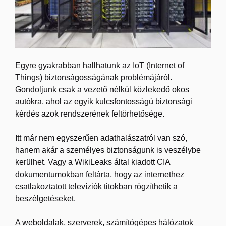
Egyre gyakrabban hallhatunk az IoT (Internet of
Things) biztonságosságának problémájáról.
Gondoljunk csak a vezető nélkül közlekedő okos
autókra, ahol az egyik kulcsfontosságú biztonsági
kérdés azok rendszerének feltörhetősége.
Itt már nem egyszerűen adathalászatról van szó,
hanem akár a személyes biztonságunk is veszélybe
kerülhet. Vagy a WikiLeaks által kiadott CIA
dokumentumokban feltárta, hogy az internethez
csatlakoztatott televíziók titokban rögzíthetik a
beszélgetéseket.
A weboldalak, szerverek, számítógépes hálózatok