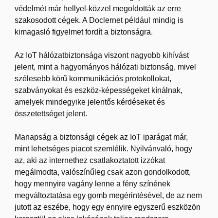
védelmét már hellyel-közzel megoldották az erre
szakosodott cégek. A Doclernet például mindig is
kimagasló figyelmet fordít a biztonságra.
Az IoT hálózatbiztonsága viszont nagyobb kihívást
jelent, mint a hagyományos hálózati biztonság, mivel
szélesebb körű kommunikációs protokollokat,
szabványokat és eszköz-képességeket kínálnak,
amelyek mindegyike jelentős kérdéseket és
összetettséget jelent.
Manapság a biztonsági cégek az IoT iparágat már,
mint lehetséges piacot szemlélik. Nyilvánvaló, hogy
az, aki az internethez csatlakoztatott izzókat
megálmodta, valószínűleg csak azon gondolkodott,
hogy mennyire vagány lenne a fény színének
megváltoztatása egy gomb megérintésével, de az nem
jutott az eszébe, hogy egy ennyire egyszerű eszközön