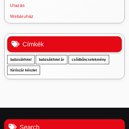
Utazás
Webáruház
Címkék
babzsákfotel
babzsákfotel ár
csődbűncselekmény
fúrószár készlet
Search