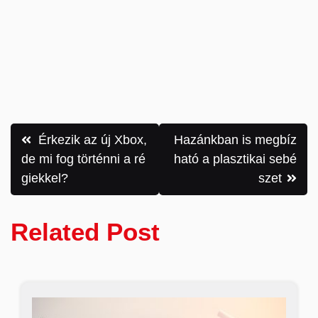
Bejegyzés
Érkezik az új Xbox,
Hazánkban is megbíz
navigáció
de mi fog történni a ré
ható a plasztikai sebé
giekkel?
szet
Related Post