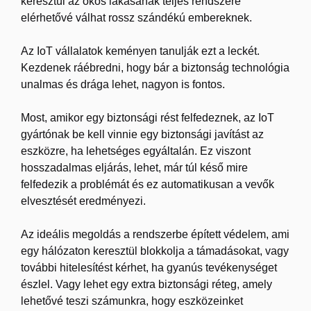
keresztül az okos lakásának teljes rendszere
elérhetővé válhat rossz szándékú embereknek.
Az IoT vállalatok keményen tanulják ezt a leckét.
Kezdenek ráébredni, hogy bár a biztonság technológia
unalmas és drága lehet, nagyon is fontos.
Most, amikor egy biztonsági rést felfedeznek, az IoT
gyártónak be kell vinnie egy biztonsági javítást az
eszközre, ha lehetséges egyáltalán. Ez viszont
hosszadalmas eljárás, lehet, már túl késő mire
felfedezik a problémát és ez automatikusan a vevők
elvesztését eredményezi.
Az ideális megoldás a rendszerbe épített védelem, ami
egy hálózaton keresztül blokkolja a támadásokat, vagy
további hitelesítést kérhet, ha gyanús tevékenységet
észlel. Vagy lehet egy extra biztonsági réteg, amely
lehetővé teszi számunkra, hogy eszközeinket