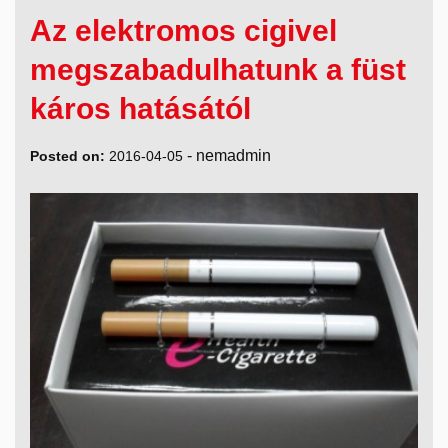
Az elektromos cigivel
megszabadulhatunk a füst
káros hatásától
-
nemadmin
Posted on:
2016-04-05