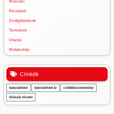
Műszaki
Receptek
Szolgáltatások
Termékek
Utazás
Webáruház
Címkék
babzsákfotel
babzsákfotel ár
csődbűncselekmény
fúrószár készlet