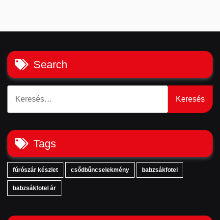
Search
Keresés:
Tags
fúrószár készlet
csődbűncselekmény
babzsákfotel
babzsákfotel ár