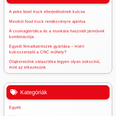
A poke bowl truck elterjedésének kulcsa
Mexikói food truck rendezvényre ajánlva
A csomagtértálca és a munkára használt járművek
kombinációja
Egyedi fémalkatrészek gyártása – miért
kulcsszereplő a CNC műhely?
Olajkeresőnk választéka legyen olyan sokszínű,
mint az étkezésünk
Kategóriák
Egyéb