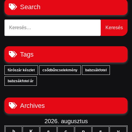
Search
Keresés:
Tags
fúrószár készlet
csődbűncselekmény
babzsákfotel
babzsákfotel ár
Archives
2026. augusztus
h
K
s
c
p
s
v