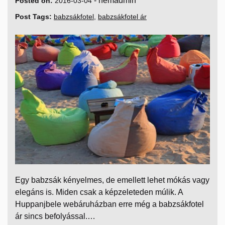
-
nemadmin
Posted on:
2016-03-04
Post Tags:
babzsákfotel
,
babzsákfotel ár
Egy babzsák kényelmes, de emellett lehet mókás vagy
elegáns is. Miden csak a képzeleteden múlik. A
Huppanjbele webáruházban erre még a babzsákfotel
ár sincs befolyással.…