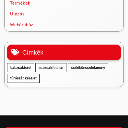
Termékek
Utazás
Webáruház
Címkék
babzsákfotel
babzsákfotel ár
csődbűncselekmény
fúrószár készlet