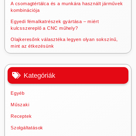
A csomagtértálca és a munkára használt járművek
kombinációja
Egyedi fémalkatrészek gyártása – miért
kulcsszereplő a CNC műhely?
Olajkeresőnk választéka legyen olyan sokszínű,
mint az étkezésünk
Kategóriák
Egyéb
Műszaki
Receptek
Szolgáltatások