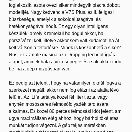
foglalkozik, azóta övezi siker mindegyik piacra dobott
modelljét. Nagy kedvenc a V7S Plus, az iLife igazi
büszkesége, amelyik a sokoldalúságával és
hatékonyságával hódít. Ez egy olyan intelligens
készülék, amelyik remekül boldogul akkor, ha
porszívózni kell, illetve akkor sem vall kudarcot, ha át
kell váltson a feltörlésre. Minek is köszönhető a siker?
Nos, ez az iLife masina az i-Dropping technológiára
alapul, aminek hála a víz-csepegtetés csak akkor indul
be, ha a gép mozgásban van.
Ez pedig azt jelenti, hogy ha valamilyen oknál fogva a
szerkezet megáll, akkor nem fog elázni az alatta lévő
felület. Az iLife tartálya közel fél liter tiszta, vagy
enyhén mosószeres felmosófolyadék tárolására
alkalmas. Ez közel 80 perces felmosási időt jelent, ami
ugye maximálisan elég ahhoz, hogy bárhol tökéletes
munkát tudjon végezni. A gép teljes mértékben