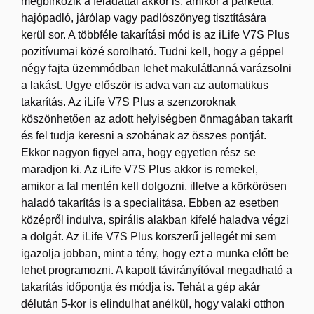
megbirkózik a feladattal akkor is, amikor a parketta,
hajópadló, járólap vagy padlószőnyeg tisztítására
kerül sor. A többféle takarítási mód is az iLife V7S Plus
pozitívumai közé sorolható. Tudni kell, hogy a géppel
négy fajta üzemmódban lehet makulátlanná varázsolni
a lakást. Ugye először is adva van az automatikus
takarítás. Az iLife V7S Plus a szenzoroknak
köszönhetően az adott helyiségben önmagában takarít
és fel tudja keresni a szobának az összes pontját.
Ekkor nagyon figyel arra, hogy egyetlen rész se
maradjon ki. Az iLife V7S Plus akkor is remekel,
amikor a fal mentén kell dolgozni, illetve a körkörösen
haladó takarítás is a specialitása. Ebben az esetben
középről indulva, spirális alakban kifelé haladva végzi
a dolgát. Az iLife V7S Plus korszerű jellegét mi sem
igazolja jobban, mint a tény, hogy ezt a munka előtt be
lehet programozni. A kapott távirányítóval megadható a
takarítás időpontja és módja is. Tehát a gép akár
délután 5-kor is elindulhat anélkül, hogy valaki otthon