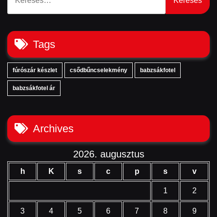
Tags
fúrószár készlet
csődbűncselekmény
babzsákfotel
babzsákfotel ár
Archives
2026. augusztus
h
K
s
c
p
s
v
1
2
3
4
5
6
7
8
9