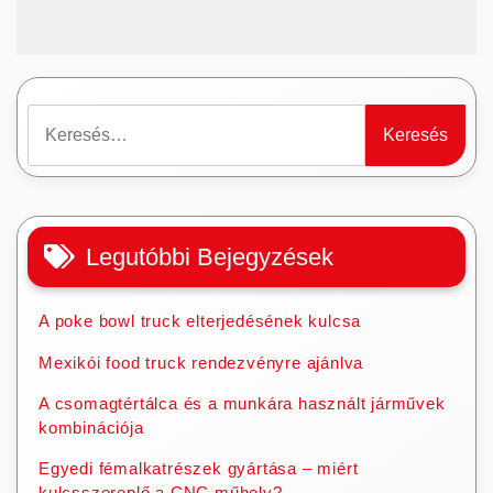
Keresés:
Legutóbbi Bejegyzések
A poke bowl truck elterjedésének kulcsa
Mexikói food truck rendezvényre ajánlva
A csomagtértálca és a munkára használt járművek
kombinációja
Egyedi fémalkatrészek gyártása – miért
kulcsszereplő a CNC műhely?