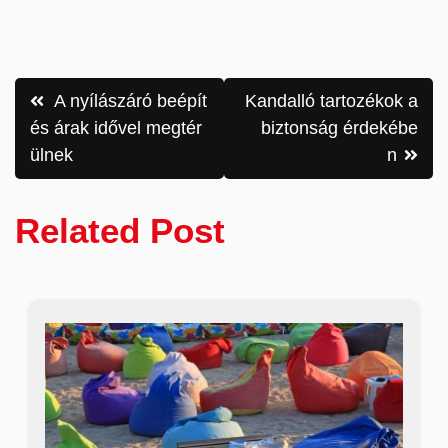
Bejegyzés
A nyílászáró beépít
Kandalló tartozékok a
navigáció
és árak idővel megtér
biztonság érdekébe
ülnek
n
Related Post