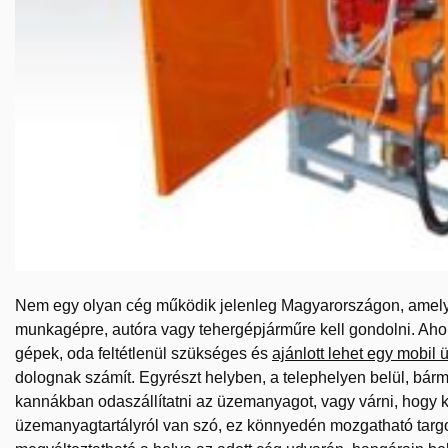
Nem egy olyan cég működik jelenleg Magyarországon, amely
munkagépre, autóra vagy tehergépjárműre kell gondolni. Aho
gépek, oda feltétlenül szükséges és
ajánlott lehet egy mobil
dolognak számít. Egyrészt helyben, a telephelyen belül, bár
kannákban odaszállítatni az üzemanyagot, vagy várni, hogy k
üzemanyagtartályról van szó, ez könnyedén mozgatható targo