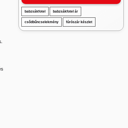
babzsákfotel
babzsákfotel ár
csődbűncselekmény
fúrószár készlet
s.
és