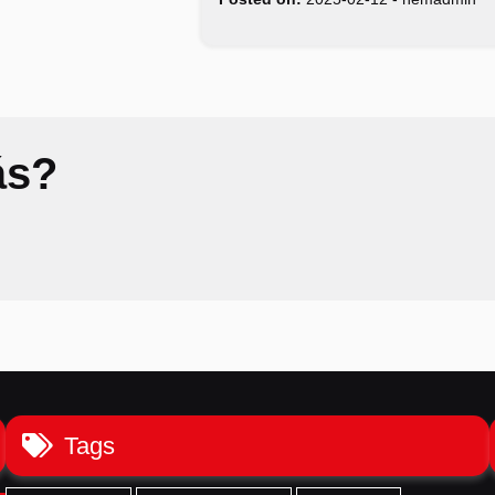
ás?
Tags