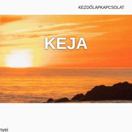
KEZDŐLAP
KAPCSOLAT
KEJA
nyei