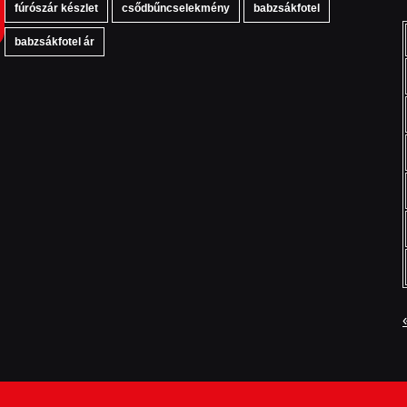
fúrószár készlet
csődbűncselekmény
babzsákfotel
babzsákfotel ár