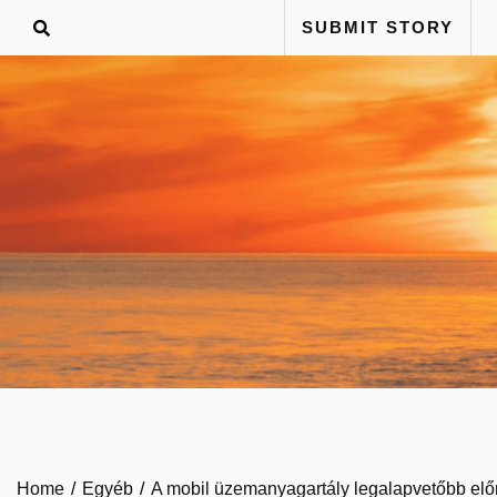
Skip
SUBMIT STORY
to
content
Home
Egyéb
A mobil üzemanyagartály legalapvetőbb elő