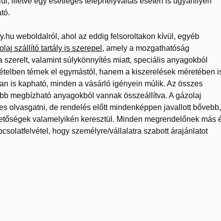
l, illetve egy esetleges telephelyváltás esetén is ugyanilyen
tó.
hu weboldalról, ahol az eddig felsoroltakon kívül, egyéb
laj szállító tartály is szerepel
, amely a mozgathatóság
 szerelt, valamint súlykönnyítés miatt, speciális anyagokból
ételben térnek el egymástól, hanem a kiszerelések méretében i
ban is kapható, minden a vásárló igényein múlik. Az összes
ettébb megbízható anyagokból vannak összeállítva. A gázolaj
mes olvasgatni, de rendelés előtt mindenképpen javallott bővebb,
érhetőségek valamelyikén keresztül. Minden megrendelőnek más 
csolatfelvétel, hogy személyre/vállalatra szabott árajánlatot