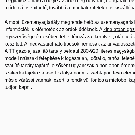
megváltoztatható a helye az adott cég udvarán, hangárain belü
módon áttelepíthető, továbbá a munkaterületekre is kiszállítha
A mobil üzemanyagtartály megrendelhető az uzemanyagartaly.
információk is elérhetőek az érdeklődőknek. A
kínálatban gázo
egyszerűsége érdekében lehet fémvázzal körülvett, utánfutóra
készített. A megvásárolható típusok nemcsak az anyagösszet
A TT gázolaj szállító tartály például 280-920 literes nagyság
modell műszaki felépítése kifogástalan, időtálló, tartós, fel
szállító tartály fajtáiról elsőként ugyancsak a honlapon érde
szakértői tájékoztatásért is folyamodni a weblapon lévő el
más elvárásai vannak, ezért is rendkívül fontos a mielőbbi kap
tudjon kapni.