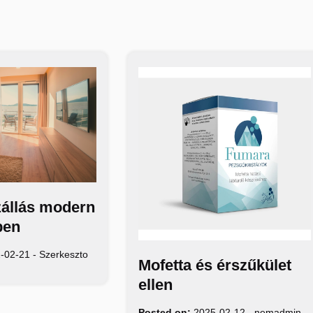
zállás modern
ben
-02-21
-
Szerkeszto
Mofetta és érszűkület
ellen
Posted on:
2025-02-12
-
nemadmin