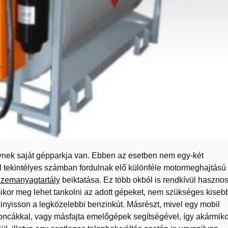
nek saját gépparkja van. Ebben az esetben nem egy-két
l tekintélyes számban fordulnak elő különféle motormeghajtású
 üzemanyagtartály
beiktatása. Ez több okból is rendkívül haszno
mikor meg lehet tankolni az adott gépeket, nem szükséges kiseb
inyisson a legközelebbi benzinkút. Másrészt, mivel egy mobil
ncákkal, vagy másfajta emelőgépek segítségével, így akármiko