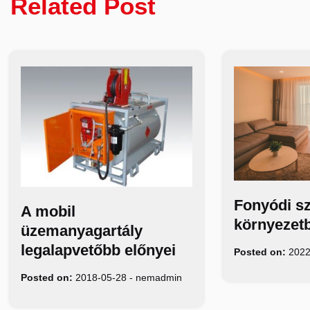
Related Post
Fonyódi s
A mobil
környezet
üzemanyagartály
legalapvetőbb előnyei
Posted on:
2022
Posted on:
2018-05-28
-
nemadmin