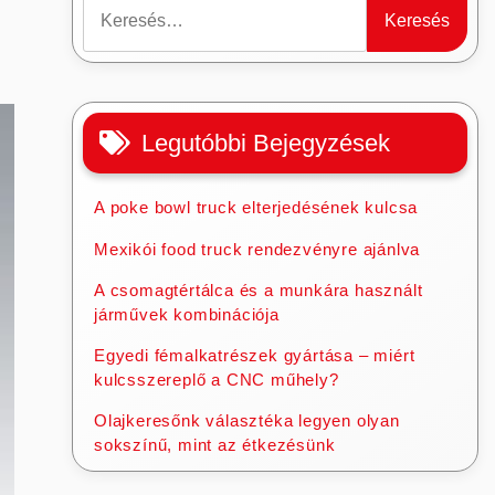
Keresés:
Legutóbbi Bejegyzések
A poke bowl truck elterjedésének kulcsa
Mexikói food truck rendezvényre ajánlva
A csomagtértálca és a munkára használt
járművek kombinációja
Egyedi fémalkatrészek gyártása – miért
kulcsszereplő a CNC műhely?
Olajkeresőnk választéka legyen olyan
sokszínű, mint az étkezésünk