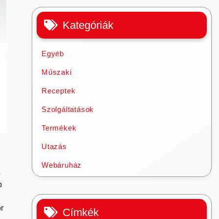
Kategóriák
Egyéb
Műszaki
Receptek
Szolgáltatások
Termékek
Utazás
Webáruház
s
b
r
Címkék