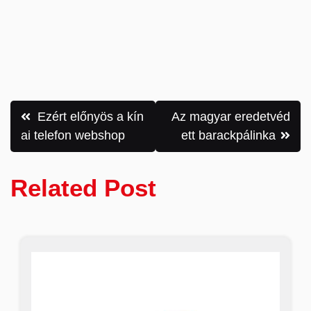
Bejegyzés
Ezért előnyös a kín
Az magyar eredetvéd
navigáció
ai telefon webshop
ett barackpálinka
Related Post