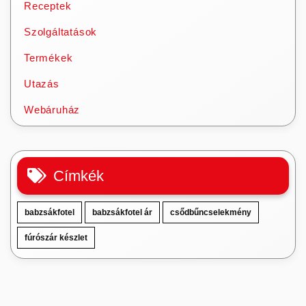
Receptek
Szolgáltatások
Termékek
Utazás
Webáruház
Címkék
babzsákfotel
babzsákfotel ár
csődbűncselekmény
fúrószár készlet