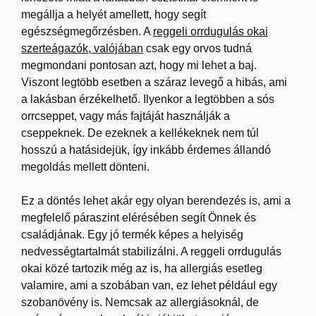
megállja a helyét amellett, hogy segít
egészségmegőrzésben. A
reggeli orrdugulás okai
szerteágazók, valójában
csak egy orvos tudná
megmondani pontosan azt, hogy mi lehet a baj.
Viszont legtöbb esetben a száraz levegő a hibás, ami
a lakásban érzékelhető. Ilyenkor a legtöbben a sós
orrcseppet, vagy más fajtáját használják a
cseppeknek. De ezeknek a kellékeknek nem túl
hosszú a hatásidejük, így inkább érdemes állandó
megoldás mellett dönteni.
Ez a döntés lehet akár egy olyan berendezés is, ami a
megfelelő páraszint elérésében segít Önnek és
családjának. Egy jó termék képes a helyiség
nedvességtartalmát stabilizálni. A reggeli orrdugulás
okai közé tartozik még az is, ha allergiás esetleg
valamire, ami a szobában van, ez lehet például egy
szobanövény is. Nemcsak az allergiásoknál, de