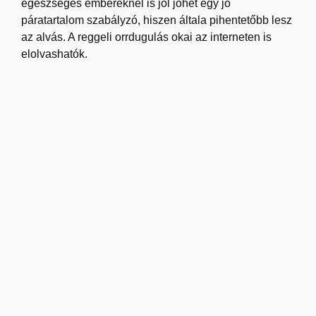
egészséges embereknél is jól jöhet egy jó
páratartalom szabályzó, hiszen általa pihentetőbb lesz
az alvás. A reggeli orrdugulás okai az interneten is
elolvashatók.