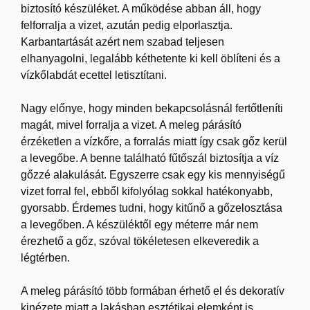
biztosító készüléket. A működése abban áll, hogy
felforralja a vizet, azután pedig elporlasztja.
Karbantartását azért nem szabad teljesen
elhanyagolni, legalább kéthetente ki kell öblíteni és a
vízkőlabdát ecettel letisztítani.
Nagy előnye, hogy minden bekapcsolásnál fertőtleníti
magát, mivel forralja a vizet. A meleg párásító
érzéketlen a vízkőre, a forralás miatt így csak gőz kerül
a levegőbe. A benne található fűtőszál biztosítja a víz
gőzzé alakulását. Egyszerre csak egy kis mennyiségű
vizet forral fel, ebből kifolyólag sokkal hatékonyabb,
gyorsabb. Érdemes tudni, hogy kitűnő a gőzelosztása
a levegőben. A készüléktől egy méterre már nem
érezhető a gőz, szóval tökéletesen elkeveredik a
légtérben.
A meleg párásító több formában érhető el és dekoratív
kinézete miatt a lakásban esztétikai elemként is