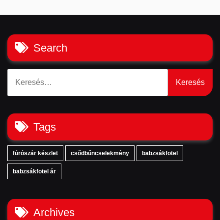
Search
Keresés:
Tags
fúrószár készlet
csődbűncselekmény
babzsákfotel
babzsákfotel ár
Archives