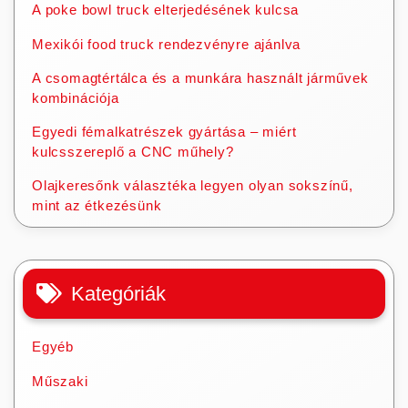
A poke bowl truck elterjedésének kulcsa
Mexikói food truck rendezvényre ajánlva
A csomagtértálca és a munkára használt járművek
kombinációja
Egyedi fémalkatrészek gyártása – miért
kulcsszereplő a CNC műhely?
Olajkeresőnk választéka legyen olyan sokszínű,
mint az étkezésünk
Kategóriák
Egyéb
Műszaki