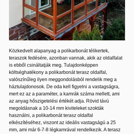
Közkedvelt alapanyag a polikarbonát télikertek,
teraszok fedésére, azonban vannak, akik az oldalfalat
is ebből csináltatják meg. Tulajdonképpen
költséghatékony a polikarbonát terasz oldalfal,
valószínűleg ilyen meggondolásból rendelik meg a
háztulajdonosok. De oda kell figyelni a vastagságra,
mert ez az a paraméter, a kamrák száma mellett, ami
az anyag hőszigetelési értékét adja. Rövid távú
megoldásnak a 10-14 mm kiviteleket szokták
használni, a polikarbonát terasz oldalfal
elkészítéséhez, viszont az ideális vastagságú a 25
mm, ami már 6-7-8 légkamrával rendelkezik. A terasz