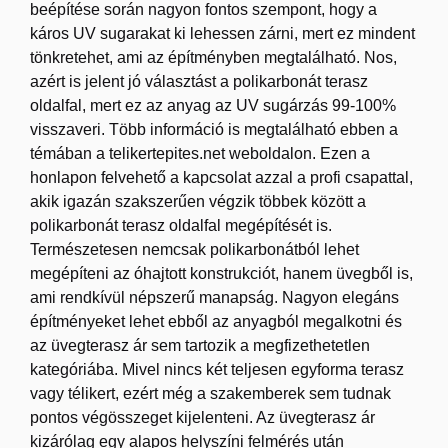
beépítése során nagyon fontos szempont, hogy a
káros UV sugarakat ki lehessen zárni, mert ez mindent
tönkretehet, ami az építményben megtalálható. Nos,
azért is jelent jó választást a polikarbonát terasz
oldalfal, mert ez az anyag az UV sugárzás 99-100%
visszaveri. Több információ is megtalálható ebben a
témában a telikertepites.net weboldalon.
Ezen a
honlapon felvehető a kapcsolat azzal a profi csapattal,
akik igazán szakszerűen végzik többek között a
polikarbonát terasz oldalfal megépítését is.
Természetesen nemcsak polikarbonátból lehet
megépíteni az óhajtott konstrukciót, hanem üvegből is,
ami rendkívül népszerű manapság. Nagyon elegáns
építményeket lehet ebből az anyagból megalkotni és
az üvegterasz ár sem tartozik a megfizethetetlen
kategóriába. Mivel nincs két teljesen egyforma terasz
vagy télikert, ezért még a szakemberek sem tudnak
pontos végösszeget kijelenteni. Az üvegterasz ár
kizárólag egy alapos helyszíni felmérés után