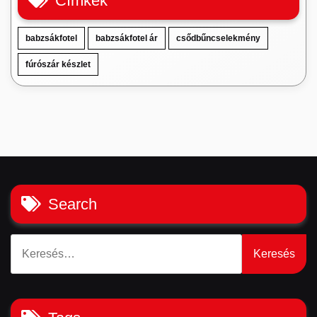
Címkék
babzsákfotel
babzsákfotel ár
csődbűncselekmény
fúrószár készlet
Search
Keresés: