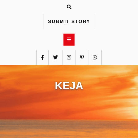
Skip
to
content
SUBMIT STORY
KEJA