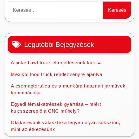
Keresés:
Legutóbbi Bejegyzések
A poke bowl truck elterjedésének kulcsa
Mexikói food truck rendezvényre ajánlva
A csomagtértálca és a munkára használt járművek
kombinációja
Egyedi fémalkatrészek gyártása – miért
kulcsszereplő a CNC műhely?
Olajkeresőnk választéka legyen olyan sokszínű,
mint az étkezésünk