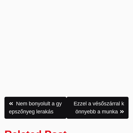
Bejegyzés
Nem bonyolult a gy
Ezzel a vésőszárral k
navigáció
epszőnyeg lerakás
önnyebb a munka