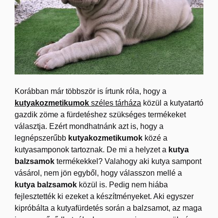
Korábban már többször is írtunk róla, hogy a
kutyakozmetikumok
széles tárháza
közül a kutyatartó
gazdik zöme a fürdetéshez szükséges termékeket
választja. Ezért mondhatnánk azt is, hogy a
legnépszerűbb
kutyakozmetikumok
közé a
kutyasamponok tartoznak. De mi a helyzet a
kutya
balzsamok
termékekkel? Valahogy aki kutya sampont
vásárol, nem jön egyből, hogy válasszon mellé a
kutya balzsamok
közül is. Pedig nem hiába
fejlesztették ki ezeket a készítményeket.
Aki egyszer
kipróbálta a kutyafürdetés során a balzsamot, az maga