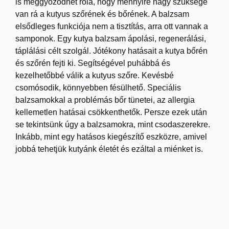
is meggyőződhet róla, hogy mennyire nagy szüksége
van rá a kutyus szőrének és bőrének. A balzsam
elsődleges funkciója nem a tisztítás, arra ott vannak a
samponok. Egy kutya balzsam ápolási, regenerálási,
táplálási célt szolgál. Jótékony hatásait a kutya bőrén
és szőrén fejti ki. Segítségével puhábbá és
kezelhetőbbé válik a kutyus szőre. Kevésbé
csomósodik, könnyebben fésülhető. Speciális
balzsamokkal a problémás bőr tünetei, az allergia
kellemetlen hatásai csökkenthetők. Persze ezek után
se tekintsünk úgy a balzsamokra, mint csodaszerekre.
Inkább, mint egy hatásos kiegészítő eszközre, amivel
jobbá tehetjük kutyánk életét és ezáltal a miénket is.