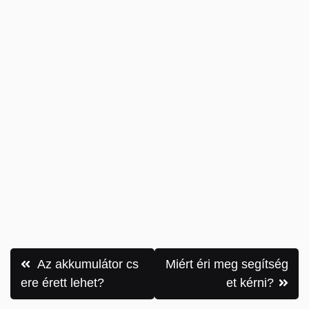
Bejegyzés
Az akkumulátor cs
Miért éri meg segítség
navigáció
ere érett lehet?
et kérni?