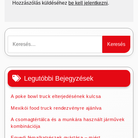
Hozzászólás küldéséhez
be kell jelentkezni
.
Keresés:
Legutóbbi Bejegyzések
A poke bowl truck elterjedésének kulcsa
Mexikói food truck rendezvényre ajánlva
A csomagtértálca és a munkára használt járművek
kombinációja
Egyedi fémalkatrészek gyártása – miért