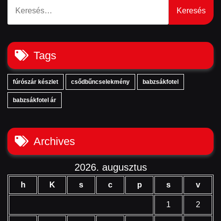
Keresés:
Tags
fúrószár készlet
csődbűncselekmény
babzsákfotel
babzsákfotel ár
Archives
2026. augusztus
h
K
s
c
p
s
v
1
2