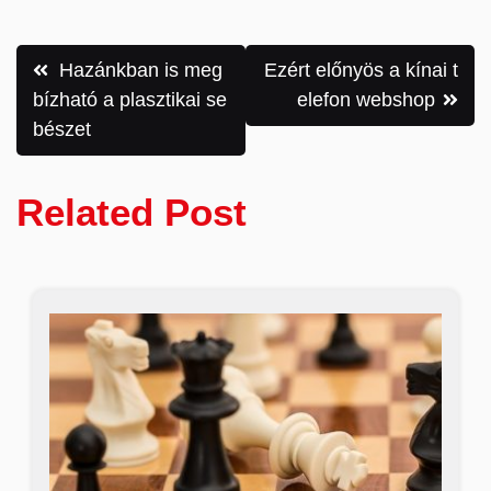
Bejegyzés
Hazánkban is meg
Ezért előnyös a kínai t
navigáció
bízható a plasztikai se
elefon webshop
bészet
Related Post