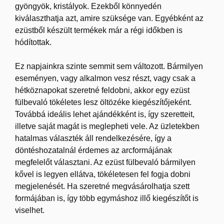
gyöngyök, kristályok. Ezekből könnyedén
kiválaszthatja azt, amire szüksége van. Egyébként az
ezüstből készült termékek már a régi időkben is
hódítottak.
Ez napjainkra szinte semmit sem változott. Bármilyen
eseményen, vagy alkalmon vesz részt, vagy csak a
hétköznapokat szeretné feldobni, akkor egy ezüst
fülbevaló tökéletes lesz öltözéke kiegészítőjeként.
Továbbá ideális lehet ajándékként is, így szeretteit,
illetve saját magát is meglepheti vele. Az üzletekben
hatalmas választék áll rendelkezésére, így a
döntéshozatalnál érdemes az arcformájának
megfelelőt választani. Az ezüst fülbevaló bármilyen
kővel is legyen ellátva, tökéletesen fel fogja dobni
megjelenését. Ha szeretné megvásárolhatja szett
formájában is, így több egymáshoz illő kiegészítőt is
viselhet.