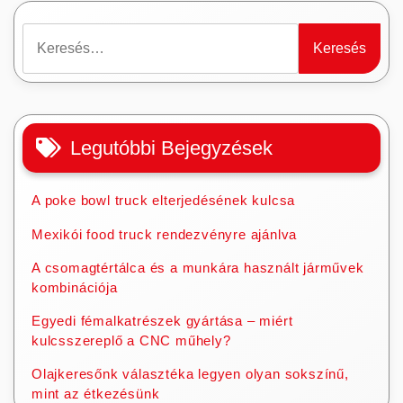
Keresés:
Legutóbbi Bejegyzések
A poke bowl truck elterjedésének kulcsa
Mexikói food truck rendezvényre ajánlva
A csomagtértálca és a munkára használt járművek
kombinációja
Egyedi fémalkatrészek gyártása – miért
kulcsszereplő a CNC műhely?
Olajkeresőnk választéka legyen olyan sokszínű,
mint az étkezésünk