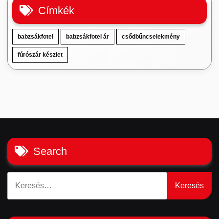
Címkék
babzsákfotel
babzsákfotel ár
csődbűncselekmény
fúrószár készlet
Search
Keresés: