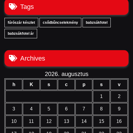
Tags
fúrószár készlet
csődbűncselekmény
babzsákfotel
babzsákfotel ár
Archives
2026. augusztus
h
K
s
c
p
s
v
1
2
3
4
5
6
7
8
9
10
11
12
13
14
15
16