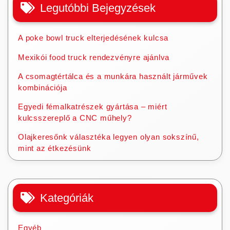
Legutóbbi Bejegyzések
A poke bowl truck elterjedésének kulcsa
Mexikói food truck rendezvényre ajánlva
A csomagtértálca és a munkára használt járművek
kombinációja
Egyedi fémalkatrészek gyártása – miért
kulcsszereplő a CNC műhely?
Olajkeresőnk választéka legyen olyan sokszínű,
mint az étkezésünk
Kategóriák
Egyéb