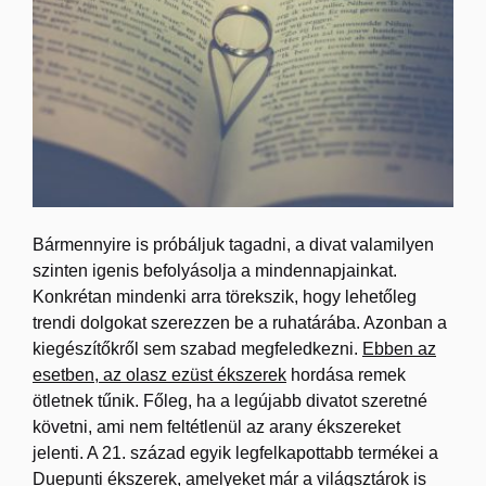
Bármennyire is próbáljuk tagadni, a divat valamilyen
szinten igenis befolyásolja a mindennapjainkat.
Konkrétan mindenki arra törekszik, hogy lehetőleg
trendi dolgokat szerezzen be a ruhatárába. Azonban a
kiegészítőkről sem szabad megfeledkezni.
Ebben az
esetben, az olasz ezüst ékszerek
hordása remek
ötletnek tűnik. Főleg, ha a legújabb divatot szeretné
követni, ami nem feltétlenül az arany ékszereket
jelenti. A 21. század egyik legfelkapottabb termékei a
Duepunti ékszerek, amelyeket már a világsztárok is