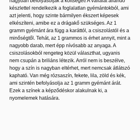
nagyban befolyásolják a költséget! A vállalat állandó
készlettel rendelkezik a foglalatlan gyémántokból, ami
azt jelenti, hogy szinte bármilyen ékszert képesek
elkészíteni, amibe ez a drágakő szükséges. Az 1
gramm gyémánt ára függ a karáttól, a csiszolástól és a
minőségtől. Tehát, az 1 grammos is érhet annyit, mint a
nagyobb darab, mert épp nívósabb az anyaga. A
csiszolásokból rengeteg közül választhat, ugyanis
nem csupán a briliáns létezik. Arról nem is beszélve,
hogy a szín is nagyban eltérhet, mert nemcsak átlátszó
kapható. Van még rózsaszín, fekete, lila, zöld és kék,
ami szintén befolyásolja az 1 gramm gyémánt árát.
Ezek a színek a képződéskor alakulnak ki, a
nyomelemek hatására.