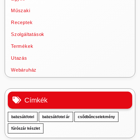
Műszaki
Receptek
Szolgáltatások
Termékek
Utazás
Webáruház
Címkék
babzsákfotel
babzsákfotel ár
csődbűncselekmény
fúrószár készlet