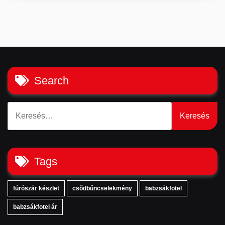
Search
Keresés:
Tags
fúrószár készlet
csődbűncselekmény
babzsákfotel
babzsákfotel ár