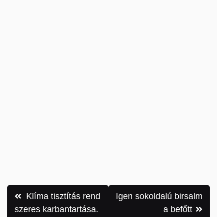
Bejegyzés
Klíma tisztítás rend
Igen sokoldalú birsalm
navigáció
szeres karbantartása.
a befőtt