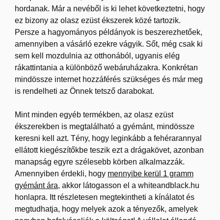
hordanak. Már a nevéből is ki lehet következtetni, hogy
ez bizony az olasz ezüst ékszerek közé tartozik.
Persze a hagyományos példányok is beszerezhetőek,
amennyiben a vásárló ezekre vágyik. Sőt, még csak ki
sem kell mozdulnia az otthonából, ugyanis elég
rákattintania a különböző webáruházakra. Konkrétan
mindössze internet hozzáférés szükséges és már meg
is rendelheti az Önnek tetsző darabokat.
Mint minden egyéb termékben, az olasz ezüst
ékszerekben is megtalálható a gyémánt, mindössze
keresni kell azt. Tény, hogy leginkább a fehérarannyal
ellátott kiegészítőkbe teszik ezt a drágakövet, azonban
manapság egyre szélesebb körben alkalmazzák.
Amennyiben érdekli, hogy
mennyibe kerül 1 gramm
gyémánt ára
, akkor látogasson el a whiteandblack.hu
honlapra. Itt részletesen megtekintheti a kínálatot és
megtudhatja, hogy melyek azok a tényezők, amelyek