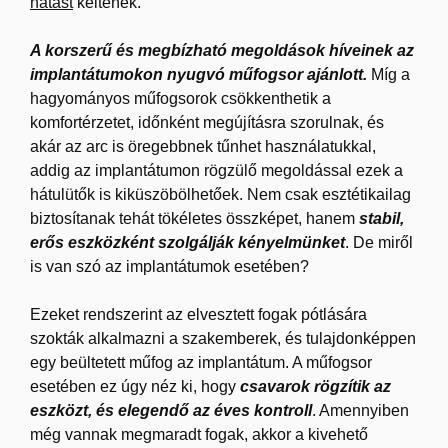
hatást
keltenek.
A korszerű és megbízható megoldások híveinek az
implantátumokon nyugvó műfogsor ajánlott.
Míg a
hagyományos műfogsorok csökkenthetik a
komfortérzetet, időnként megújításra szorulnak, és
akár az arc is öregebbnek tűnhet használatukkal,
addig az implantátumon rögzülő megoldással ezek a
hátulütők is kiküszöbölhetőek. Nem csak esztétikailag
biztosítanak tehát tökéletes összképet, hanem
stabil,
erős eszközként szolgálják kényelmünket
. De miről
is van szó az implantátumok esetében?
Ezeket rendszerint az elvesztett fogak pótlására
szokták alkalmazni a szakemberek, és tulajdonképpen
egy beültetett műfog az implantátum. A műfogsor
esetében ez úgy néz ki, hogy
csavarok rögzítik az
eszközt, és elegendő az éves kontroll
. Amennyiben
még vannak megmaradt fogak, akkor a kivehető