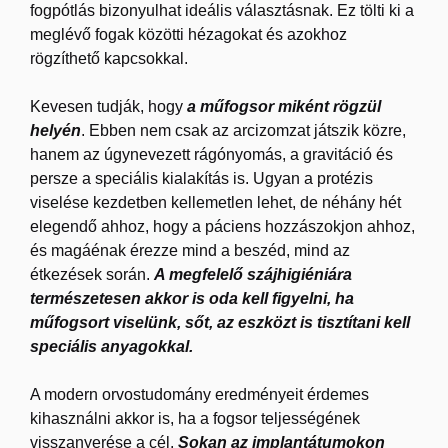
fogpótlás bizonyulhat ideális választásnak. Ez tölti ki a
meglévő fogak közötti hézagokat és azokhoz
rögzíthető kapcsokkal.
Kevesen tudják, hogy
a műfogsor miként rögzül
helyén
. Ebben nem csak az arcizomzat játszik közre,
hanem az úgynevezett rágónyomás, a gravitáció és
persze a speciális kialakítás is. Ugyan a protézis
viselése kezdetben kellemetlen lehet, de néhány hét
elegendő ahhoz, hogy a páciens hozzászokjon ahhoz,
és magáénak érezze mind a beszéd, mind az
étkezések során.
A megfelelő szájhigiéniára
természetesen akkor is oda kell figyelni, ha
műfogsort viselünk, sőt, az eszközt is tisztítani kell
speciális anyagokkal.
A modern orvostudomány eredményeit érdemes
kihasználni akkor is, ha a fogsor teljességének
visszanyerése a cél.
Sokan az implantátumokon