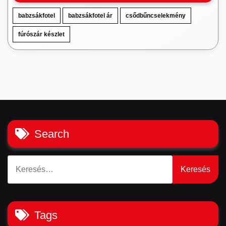
babzsákfotel
babzsákfotel ár
csődbűncselekmény
fúrószár készlet
Search
Keresés:
Tags