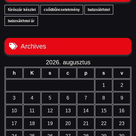
fúrószár készlet
csődbűncselekmény
babzsákfotel
babzsákfotel ár
Archives
2026. augusztus
h
K
s
c
p
s
v
1
2
3
4
5
6
7
8
9
10
11
12
13
14
15
16
17
18
19
20
21
22
23