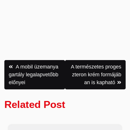
Bejegyzés
A mobil üzemanya
A természetes proges
navigáció
gartály legalapvetőbb
zteron krém formájáb
előnyei
an is kapható
Related Post