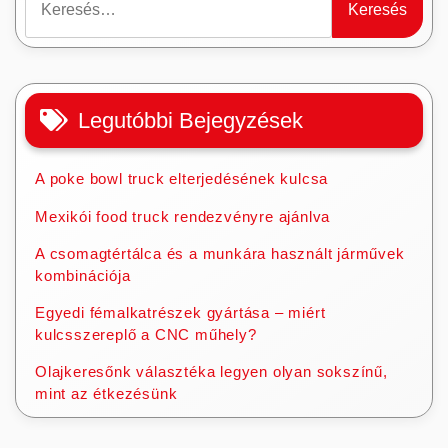
Legutóbbi Bejegyzések
A poke bowl truck elterjedésének kulcsa
Mexikói food truck rendezvényre ajánlva
A csomagtértálca és a munkára használt járművek
kombinációja
Egyedi fémalkatrészek gyártása – miért
kulcsszereplő a CNC műhely?
Olajkeresőnk választéka legyen olyan sokszínű,
mint az étkezésünk