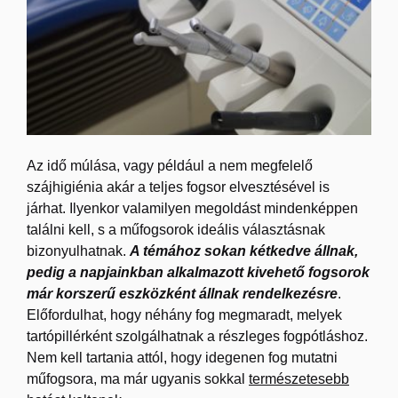
Az idő múlása, vagy például a nem megfelelő
szájhigiénia akár a teljes fogsor elvesztésével is
járhat. Ilyenkor valamilyen megoldást mindenképpen
találni kell, s a műfogsorok ideális választásnak
bizonyulhatnak.
A témához sokan kétkedve állnak,
pedig a napjainkban alkalmazott kivehető fogsorok
már korszerű eszközként állnak rendelkezésre
.
Előfordulhat, hogy néhány fog megmaradt, melyek
tartópillérként szolgálhatnak a részleges fogpótláshoz.
Nem kell tartania attól, hogy idegenen fog mutatni
műfogsora, ma már ugyanis sokkal
természetesebb