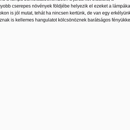
agyobb cserepes növények földjébe helyezik el ezeket a lámpáka
okon is jól mutat, tehát ha nincsen kertünk, de van egy erkélyün
asznak is kellemes hangulatot kölcsönöznek barátságos fényükke