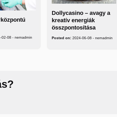
Dollycasino – avagy a
központú
kreatív energiák
összpontosítása
-02-08
-
nemadmin
Posted on:
2024-06-08
-
nemadmin
ás?