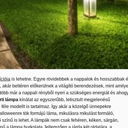
íciója
is lehetne. Egyre rövidebbek a nappalok és hosszabbak 
, akár beltéren előkerülnek a világító berendezések, mint amily
öbb már a nappali rényből nyeri a szükséges energiát és ahog
rti lámpa
kínálat az egyszerűbb, letisztult megjelenésű
féle modellt is tartalmaz.
Így akár a közelgő ünnepekre
 Halloweenre tök formájú láma, mikulásra mikulást formáló,
színű is lehet. A lámpák nem csak fehéren, kéken, sárgán,
zínű a lámpa burkolata.Jellemzően a járda két oldalára, a