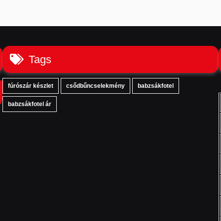
Tags
fúrószár készlet
csődbűncselekmény
babzsákfotel
babzsákfotel ár