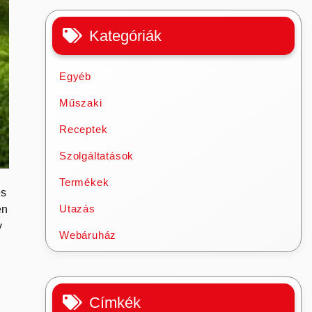
Kategóriák
Egyéb
Műszaki
Receptek
Szolgáltatások
Termékek
és
Utazás
en
y
Webáruház
Címkék