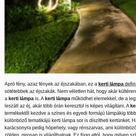
Apró fény, azaz fények az éjszakában, ez a
kerti lámpa
defin
sötétebbek az éjszakák. Nem véletlen hát, hogy akár kültéren
a
kerti lámpa
is. A
kerti lámpa
működhet elemekkel, de a legt
leszáll az éj, akár több órán keresztül is képes világítani. A
ke
termékektől kezdve a színes és egyedi formájú lámpákig több 
különböző tematikájú kerti lámpa sor is díszítheti kertünket.
karácsonyra pedig hópehely, vagy rénszarvas, ami különböző 
zölden, pirosan is világíthatnak. Ez függ attól, hogy milyen s