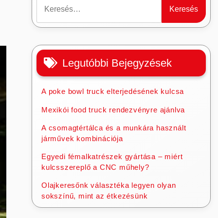
Keresés:
Legutóbbi Bejegyzések
A poke bowl truck elterjedésének kulcsa
Mexikói food truck rendezvényre ajánlva
A csomagtértálca és a munkára használt
járművek kombinációja
Egyedi fémalkatrészek gyártása – miért
kulcsszereplő a CNC műhely?
Olajkeresőnk választéka legyen olyan
sokszínű, mint az étkezésünk