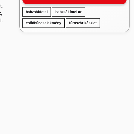
t,
babzsákfotel
babzsákfotel ár
k,
l.
csődbűncselekmény
fúrószár készlet