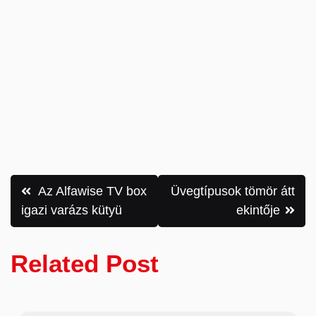
Bejegyzés
Az Alfawise TV box
Üvegtípusok tömör átt
navigáció
igazi varázs kütyü
ekintője
Related Post