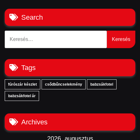
Search
Keresés:
Tags
fúrószár készlet
csődbűncselekmény
babzsákfotel
babzsákfotel ár
Archives
2026. augusztus