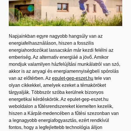
Napjainkban egyre nagyobb hangsúly van az
energiafelhasználáson, hiszen a fosszilis
energiahordozókat lassacskán már kezdi felélni az
emberiség. Az alternatív energiáé a jövő. Amikor
mondjuk valamilyen házfelújítási munkálatról van szó,
akkor is az anyagi és energiamennyiségbeli spórolás
van az előtérben. Az
epulet-gep-eszet.hu
tele van
olyan cikkekkel, amelyek ezeket a témaköröket
tárgyalják. Többször szóba kerülnek bizonyos
energetikai kérdéskörök.
Az epulet-gep-eszet.hu
weboldalon a fűtésrendszereket kiemelten kezelik,
hiszen a Kárpát-medencében a fűtési szezonban van
a legnagyobb energiafogyasztás, ezért rendkívül
fontos, hogy a legfejlettebb technológia álljon