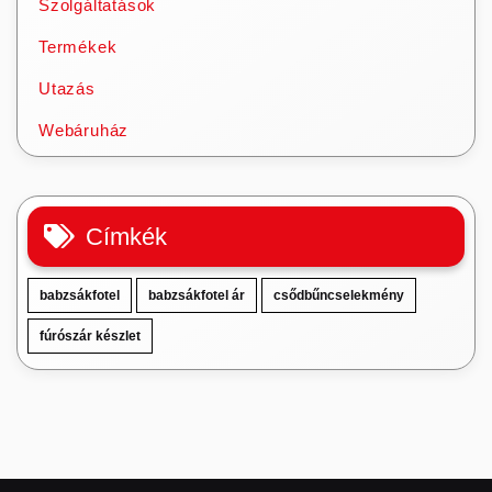
Szolgáltatások
Termékek
Utazás
Webáruház
Címkék
babzsákfotel
babzsákfotel ár
csődbűncselekmény
fúrószár készlet