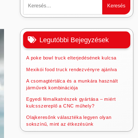
Keresés:
Legutóbbi Bejegyzések
A poke bowl truck elterjedésének kulcsa
Mexikói food truck rendezvényre ajánlva
A csomagtértálca és a munkára használt
járművek kombinációja
Egyedi fémalkatrészek gyártása – miért
kulcsszereplő a CNC műhely?
Olajkeresőnk választéka legyen olyan
sokszínű, mint az étkezésünk