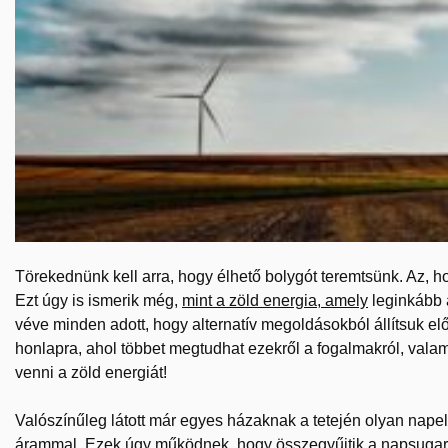
Törekednünk kell arra, hogy élhető bolygót teremtsünk. Az, h
Ezt úgy is ismerik még,
mint a zöld energia, amely
leginkább 
véve minden adott, hogy alternatív megoldásokból állítsuk e
honlapra, ahol többet megtudhat ezekről a fogalmakról, vala
venni a zöld energiát!
Valószínűleg látott már egyes házaknak a tetején olyan napel
árammal. Ezek úgy működnek, hogy összegyűjtik a napsugara