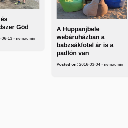
 és
dszer Göd
A Huppanjbele
webáruházban a
-06-13
-
nemadmin
babzsákfotel ár is a
padlón van
Posted on:
2016-03-04
-
nemadmin