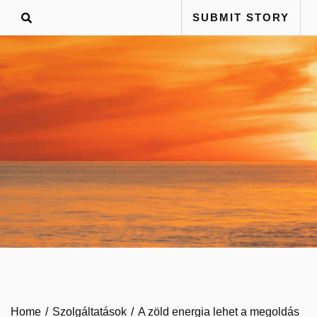
Skip
SUBMIT STORY
to
content
Home
Szolgáltatások
A zöld energia lehet a megoldás