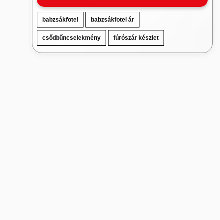
babzsákfotel
babzsákfotel ár
csődbűncselekmény
fúrószár készlet