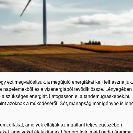
ogy ezt megvalósítsuk, a megújuló energiákat kell felhasználjuk.
a napelemekből és a vízenergiából tevődik össze. Lényegében
lő a szükséges energiát. Látogasson el a tandemugraskepek.hu
mint azoknak a működéséről. Sőt, manapság már igénybe is lehe
emcellákat, amelyek ellátják az ingatlant teljes egészében
kat, amelyeket átalakítanak hőenergiává, majd pedig árammá.