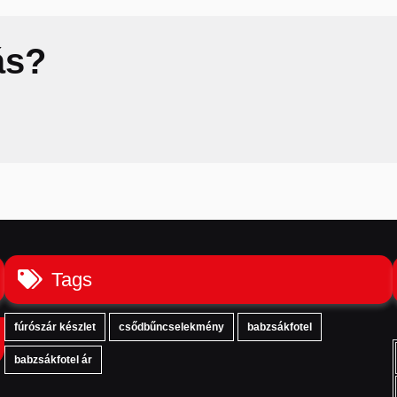
ás?
Tags
fúrószár készlet
csődbűncselekmény
babzsákfotel
babzsákfotel ár