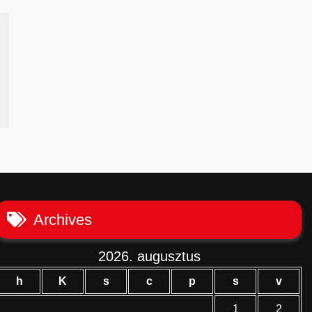
Archives
2026. augusztus
h
K
s
c
p
s
v
1
2