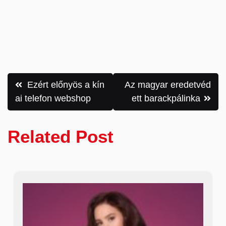
Bejegyzés
Ezért előnyös a kín
Az magyar eredetvéd
navigáció
ai telefon webshop
ett barackpálinka
Related Post