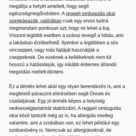
megállja a helyét amellett, hogy segít
egészségmegőrzésben. A
reggeli orrdugulás okai
szerteágazók, valójában
csak egy orvos tudná
megmondani pontosan azt, hogy mi lehet a baj.
Viszont legtöbb esetben a száraz levegő a hibás, ami
a lakásban érzékelhető. Ilyenkor a legtöbben a sós
orrcseppet, vagy más fajtáját használják a
cseppeknek. De ezeknek a kellékeknek nem túl
hosszú a hatásidejük, így inkább érdemes állandó
megoldás mellett dönteni.
Ez a döntés lehet akár egy olyan berendezés is, ami a
megfelelő páraszint elérésében segít Önnek és
családjának. Egy jó termék képes a helyiség
nedvességtartalmát stabilizálni. A reggeli orrdugulás
okai közé tartozik még az is, ha allergiás esetleg
valamire, ami a szobában van, ez lehet például egy
szobanövény is. Nemcsak az allergiásoknál, de