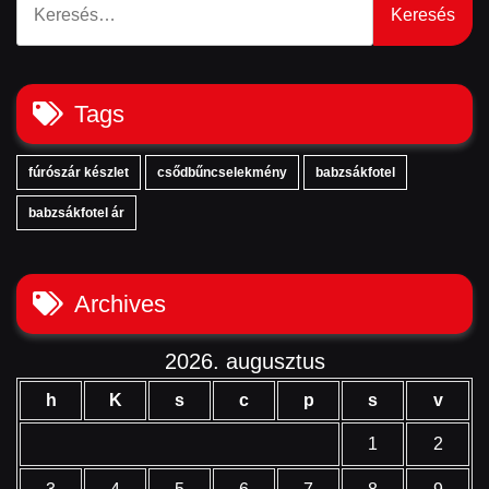
Tags
fúrószár készlet
csődbűncselekmény
babzsákfotel
babzsákfotel ár
Archives
2026. augusztus
h
K
s
c
p
s
v
1
2