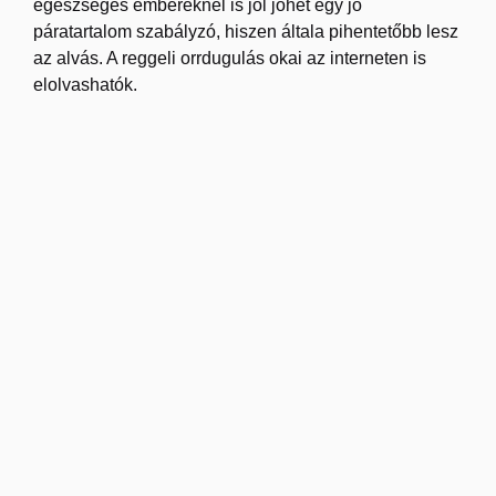
egészséges embereknél is jól jöhet egy jó
páratartalom szabályzó, hiszen általa pihentetőbb lesz
az alvás. A reggeli orrdugulás okai az interneten is
elolvashatók.