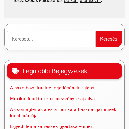
Hozzászólás küldéséhez
be kell jelentkezni
.
Keresés:
Legutóbbi Bejegyzések
A poke bowl truck elterjedésének kulcsa
Mexikói food truck rendezvényre ajánlva
A csomagtértálca és a munkára használt járművek
kombinációja
Egyedi fémalkatrészek gyártása – miért