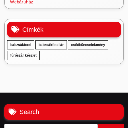
Webáruház
Címkék
babzsákfotel
babzsákfotel ár
csődbűncselekmény
fúrószár készlet
Search
Keresés: