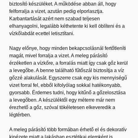
biztosító készüléket. A működése abban áll, hogy
felforralja a vizet, azután pedig elporlasztja.
Karbantartását azért nem szabad teljesen
elhanyagolni, legalább kéthetente ki kell öblíteni és a
vízkőlabdát ecettel letisztítani.
Nagy előnye, hogy minden bekapcsolásnál fertőtleníti
magát, mivel forralja a vizet. A meleg párásító
érzéketlen a vízkőre, a forralás miatt így csak gőz kerül
a levegőbe. A benne található fűtőszál biztosítja a víz
gőzzé alakulását. Egyszerre csak egy kis mennyiségű
vizet forral fel, ebből kifolyólag sokkal hatékonyabb,
gyorsabb. Érdemes tudni, hogy kitűnő a gőzelosztása
a levegőben. A készüléktől egy méterre már nem
érezhető a gőz, szóval tökéletesen elkeveredik a
légtérben.
A meleg párásító több formában érhető el és dekoratív
kinézete miatt a lakásban esztétikai elemként is