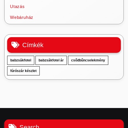
Utazás
Webáruház
Címkék
babzsákfotel
babzsákfotel ár
csődbűncselekmény
fúrószár készlet
Search