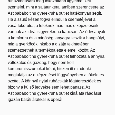
ruházkodására még fokozottabb figyelmet kell
szentelni, mint a sajátunkéra, amiben szerencsére az
Astibababolt.hu gyerekruha outlet
hatékonyan segít.
Ha a szülő kézen fogva elindul a csemetéjével a
vásárlókörútra, a feleknek más-más elképzeléseik
vannak az ideális gyerekruha kapcsán.
Az édesanyák
a komfortra és a minőségi anyagra teszik a hangsúlyt,
míg a gyerkőcök inkább a dizájn tekintetében
szemezgetnek a termékpaletta elemei között. Az
Astibababolt.hu gyerekruha outlet felhozatala annyira
változatos és gazdag, hogy nem kell
kompromisszumokat kötni, hiszen itt mindenki
megtalálja az elképzelései függvényében a tökéletes
szettet. A könnyű nyári ruhácskák légáteresztőek és
bizony a külső jegyekre sem lehet panasz. Az
Astibababolt.hu gyerekruha outlet kínálata ráadásul
igazán baráti árakkal is operál.