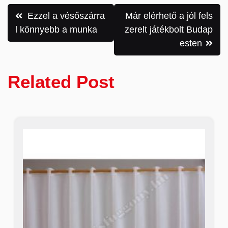
Bejegyzés
Ezzel a vésőszárra
Már elérhető a jól fels
navigáció
l könnyebb a munka
zerelt játékbolt Budap
esten
Related Post