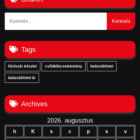
Keresés:
Tags
fúrószár készlet
csődbűncselekmény
babzsákfotel
babzsákfotel ár
Archives
2026. augusztus
h
K
s
c
p
s
v