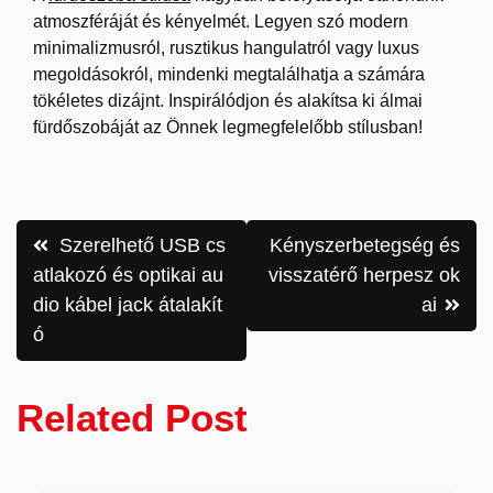
atmoszféráját és kényelmét. Legyen szó modern
minimalizmusról, rusztikus hangulatról vagy luxus
megoldásokról, mindenki megtalálhatja a számára
tökéletes dizájnt. Inspirálódjon és alakítsa ki álmai
fürdőszobáját az Önnek legmegfelelőbb stílusban!
Bejegyzés
Szerelhető USB cs
Kényszerbetegség és
navigáció
atlakozó és optikai au
visszatérő herpesz ok
dio kábel jack átalakít
ai
ó
Related Post