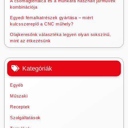
A csomagtértálca és a munkára használt járművek
kombinációja
Egyedi fémalkatrészek gyártása – miért
kulcsszereplő a CNC műhely?
Olajkeresőnk választéka legyen olyan sokszínű,
mint az étkezésünk
Kategóriák
Egyéb
Műszaki
Receptek
Szolgáltatások