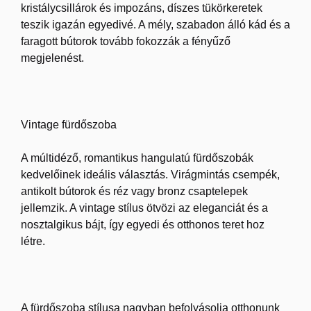
kristálycsillárok és impozáns, díszes tükörkeretek
teszik igazán egyedivé. A mély, szabadon álló kád és a
faragott bútorok tovább fokozzák a fényűző
megjelenést.
Vintage fürdőszoba
A múltidéző, romantikus hangulatú fürdőszobák
kedvelőinek ideális választás. Virágmintás csempék,
antikolt bútorok és réz vagy bronz csaptelepek
jellemzik. A vintage stílus ötvözi az eleganciát és a
nosztalgikus bájt, így egyedi és otthonos teret hoz
létre.
A
fürdőszoba stílusa
nagyban befolyásolja otthonunk