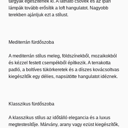
tárgyak egészítenek ki. A látható csövek és az ipari
lámpák tovább erősítik a loft hangulatot. Nagyobb
terekben ajánljuk ezt a stílust.
Mediterrán fürdőszoba
A mediterrán stílus meleg, földszínekből, mozaikokból
és kézzel festett csempékből építkezik. A terrakotta
padló, a boltíves tükörkeretek és a díszes kovácsoltvas
kiegészítők egy délies, napsütötte hangulatot idéznek.
Klasszikus fürdőszoba
A klasszikus stílus az időtálló elegancia és a luxus
megtestesítője. Márvány, arany vagy ezüst kiegészítők,