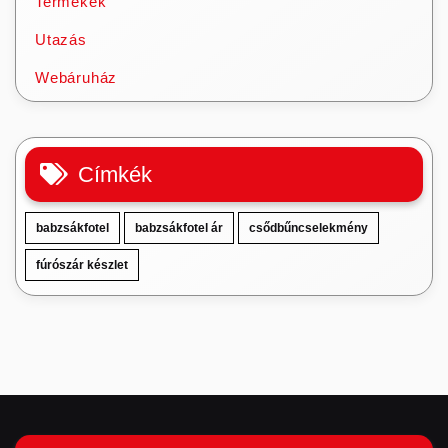
Termékek
Utazás
Webáruház
Címkék
babzsákfotel
babzsákfotel ár
csődbűncselekmény
fúrószár készlet