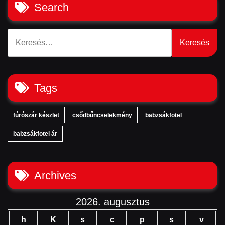
Search
Keresés:
Tags
fúrószár készlet
csődbűncselekmény
babzsákfotel
babzsákfotel ár
Archives
2026. augusztus
h
K
s
c
p
s
v