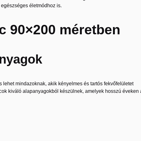
z egészséges életmódhoz is.
ac 90×200 méretben
anyagok
 lehet mindazoknak, akik kényelmes és tartós fekvőfelületet
acok kiváló alapanyagokból készülnek, amelyek hosszú éveken 