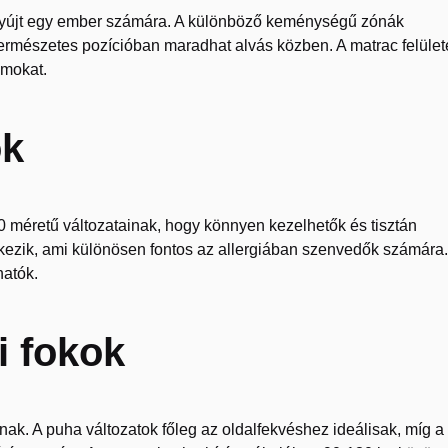
 nyújt egy ember számára. A különböző keménységű zónák
 természetes pozícióban maradhat alvás közben. A matrac felület
izmokat.
ok
méretű változatainak, hogy könnyen kezelhetők és tisztán
elkezik, ami különösen fontos az allergiában szenvedők számára.
hatók.
 fokok
ak. A puha változatok főleg az oldalfekvéshez ideálisak, míg a