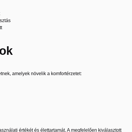
k
sztás
t
gok
nek, amelyek növelik a komfortérzetet:
ználati értékét és élettartamát. A megfelelően kiválasztott