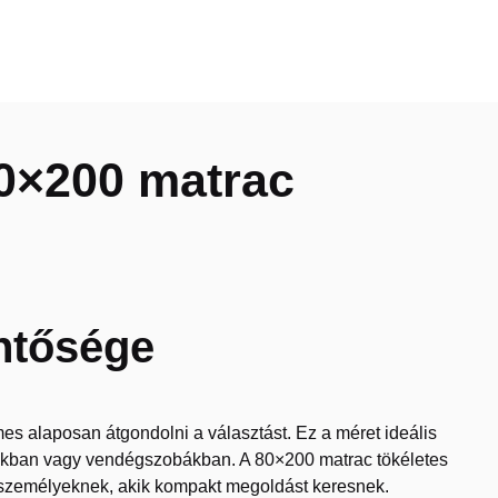
80×200 matrac
entősége
es alaposan átgondolni a választást. Ez a méret ideális
kban vagy vendégszobákban. A 80×200 matrac tökéletes
an személyeknek, akik kompakt megoldást keresnek.