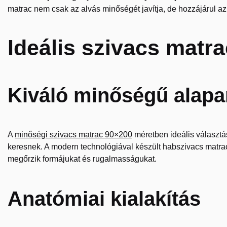
matrac nem csak az alvás minőségét javítja, de hozzájárul a
Ideális szivacs matr
Kiváló minőségű alap
A
minőségi szivacs matrac 90×200
méretben ideális választás
keresnek. A modern technológiával készült habszivacs matr
megőrzik formájukat és rugalmasságukat.
Anatómiai kialakítás