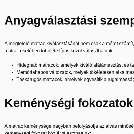
Anyagválasztási szem
A megfelelő matrac kiválasztásánál nem csak a méret számít
matrac esetében többféle típus közül választhatunk:
Hideghab matracok, amelyek kiváló alátámasztást és ta
Memóriahabos változatok, melyek tökéletesen alkalmaz
Táskarugós matracok, amelyek egyesítik a rugalmasság
Keménységi fokozatok
A matrac keménysége nagyban befolyásolja az alvás minősé
keménységi fokozat közül választhatunk: