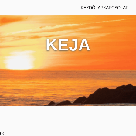
KEZDŐLAP
KAPCSOLAT
KEJA
200