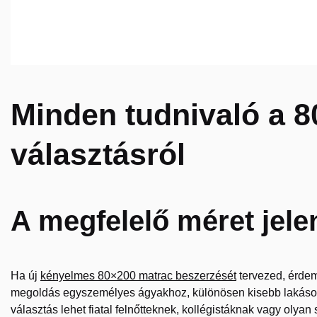
Minden tudnivaló a 
választásról
A megfelelő méret jel
Ha új
kényelmes 80×200 matrac beszerzését
tervezed, érdem
megoldás egyszemélyes ágyakhoz, különösen kisebb lakáso
választás lehet fiatal felnőtteknek, kollégistáknak vagy oly