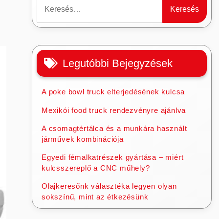
Keresés:
Legutóbbi Bejegyzések
A poke bowl truck elterjedésének kulcsa
Mexikói food truck rendezvényre ajánlva
A csomagtértálca és a munkára használt
járművek kombinációja
Egyedi fémalkatrészek gyártása – miért
kulcsszereplő a CNC műhely?
Olajkeresőnk választéka legyen olyan
sokszínű, mint az étkezésünk