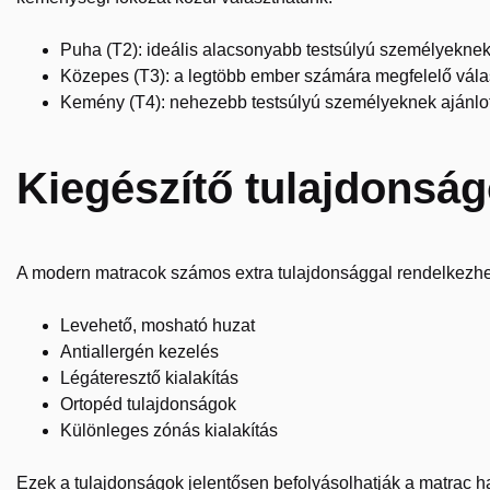
Puha (T2): ideális alacsonyabb testsúlyú személyekne
Közepes (T3): a legtöbb ember számára megfelelő vála
Kemény (T4): nehezebb testsúlyú személyeknek ajánlot
Kiegészítő tulajdonsá
A modern matracok számos extra tulajdonsággal rendelkezhet
Levehető, mosható huzat
Antiallergén kezelés
Légáteresztő kialakítás
Ortopéd tulajdonságok
Különleges zónás kialakítás
Ezek a tulajdonságok jelentősen befolyásolhatják a matrac has