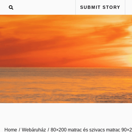
Skip
SUBMIT STORY
to
content
Home
Webáruház
80×200 matrac és szivacs matrac 90×