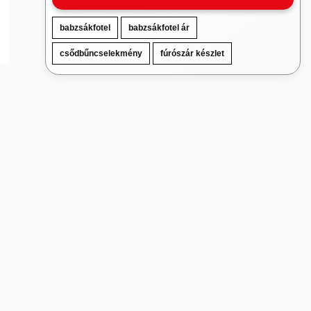
babzsákfotel
babzsákfotel ár
csődbűncselekmény
fúrószár készlet