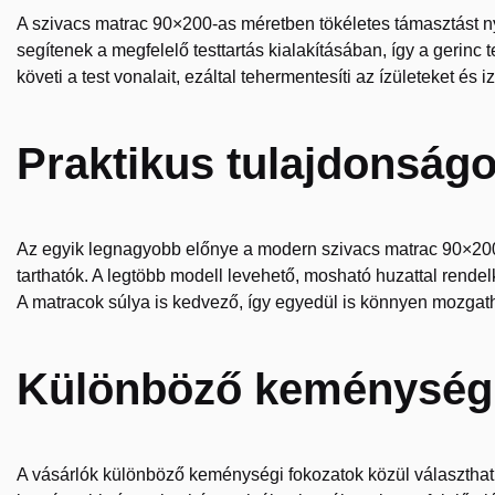
A szivacs matrac 90×200-as méretben tökéletes támasztást
segítenek a megfelelő testtartás kialakításában, így a gerinc
követi a test vonalait, ezáltal tehermentesíti az ízületeket és 
Praktikus tulajdonság
Az egyik legnagyobb előnye a modern szivacs matrac 90×200 
tarthatók. A legtöbb modell levehető, mosható huzattal rend
A matracok súlya is kedvező, így egyedül is könnyen mozgat
Különböző keménységi
A vásárlók különböző keménységi fokozatok közül választhatn