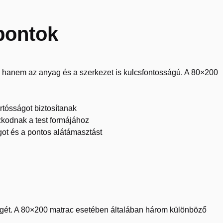
pontok
, hanem az anyag és a szerkezet is kulcsfontosságú. A 80×200
rtósságot biztosítanak
kodnak a test formájához
ot és a pontos alátámasztást
gét. A 80×200 matrac esetében általában három különböző