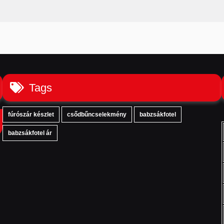
Tags
fúrószár készlet
csődbűncselekmény
babzsákfotel
babzsákfotel ár