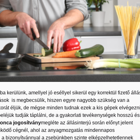
a kerülünk, amellyel jó eséllyel sikerül egy korrektül fizető állá
kozások is megbecsülik, hiszen egyre nagyobb szükség van a
korát éljük, de mégse minden tudnak ezek a kis gépek elvégezn
eléjük tudják táplálni, de a gyakorlati tevékenységek hosszú és
gonca jogosítvány
megléte az állásinterjú során előnyt jelent
 működő cégnél, ahol az anyagmozgatás mindennapos
 a bizonyítvánnyal a zsebünkben szinte elképzelhetetlennek