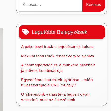
Keresés:
Legutóbbi Bejegyzések
A poke bowl truck elterjedésének kulcsa
Mexikói food truck rendezvényre ajánlva
A csomagtértálca és a munkára használt
járművek kombinációja
Egyedi fémalkatrészek gyártása – miért
kulcsszereplő a CNC műhely?
Olajkeresőnk választéka legyen olyan
sokszínű, mint az étkezésünk