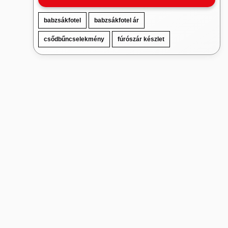
babzsákfotel
babzsákfotel ár
csődbűncselekmény
fúrószár készlet