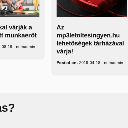
kal várják a
Az
tt munkaerőt
mp3letoltesingyen.hu
lehetőségek tárházával
-08-19
-
nemadmin
várja!
Posted on:
2019-04-18
-
nemadmin
ás?