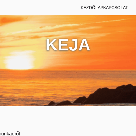
KEZDŐLAP
KAPCSOLAT
KEJA
 munkaerőt