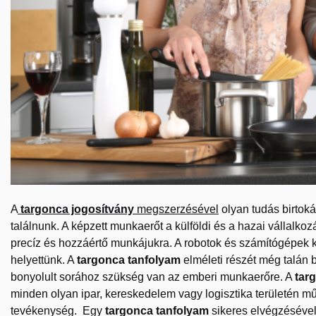
A
targonca jogosítvány
megszerzésével
olyan tudás birtokáb
találnunk. A képzett munkaerőt a külföldi és a hazai vállal
precíz és hozzáértő munkájukra. A robotok és számítógépek 
helyettünk.
A
targonca tanfolyam
elméleti részét még talán b
bonyolult sorához szükség van az emberi munkaerőre. A
tar
minden olyan ipar, kereskedelem vagy logisztika területén
tevékenység. Egy
targonca tanfolyam
sikeres elvégzésével