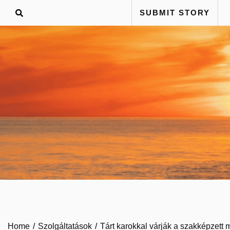
Skip
SUBMIT STORY
to
content
Home
Szolgáltatások
Tárt karokkal várják a szakképzett