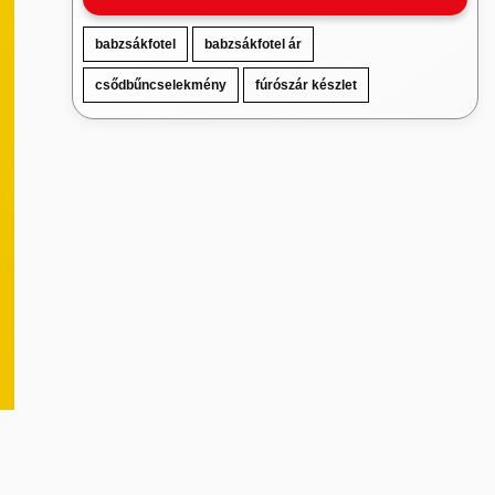
babzsákfotel
babzsákfotel ár
csődbűncselekmény
fúrószár készlet