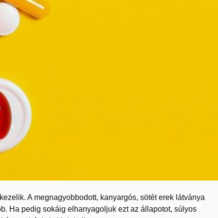
 kezelik. A megnagyobbodott, kanyargós, sötét erek látványa
 Ha pedig sokáig elhanyagoljuk ezt az állapotot, súlyos