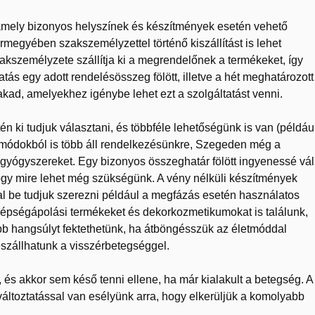
 amely bizonyos helyszínek és készítmények esetén vehető
gyében szakszemélyzettel történő kiszállítást is lehet
zakszemélyzete szállítja ki a megrendelőnek a termékeket, így
atás egy adott rendelésösszeg fölött, illetve a hét meghatározott
 akad, amelyekhez igénybe lehet ezt a szolgáltatást venni.
én ki tudjuk választani, és többféle lehetőségünk is van (példáu
si módokból is több áll rendelkezésünkre, Szegeden még a
r gyógyszereket. Egy bizonyos összeghatár fölött ingyenessé vál
ogy mire lehet még szükségünk. A vény nélküli készítmények
ttal be tudjuk szerezni például a megfázás esetén használatos
szépségápolási termékeket és dekorkozmetikumokat is találunk,
obb hangsúlyt fektethetünk, ha átböngésszük az életmóddal
eszállhatunk a visszérbetegséggel.
s akkor sem késő tenni ellene, ha már kialakult a betegség. A
ltoztatással van esélyünk arra, hogy elkerüljük a komolyabb