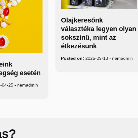
Olajkeresőnk
választéka legyen olyan
sokszínű, mint az
étkezésünk
Posted on:
2025-09-13
-
nemadmin
eink
egség esetén
-04-25
-
nemadmin
ás?