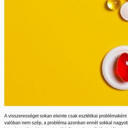
A visszerességet sokan eleinte csak esztétikai problémaként
valóban nem szép, a probléma azonban ennél sokkal nagyobb.