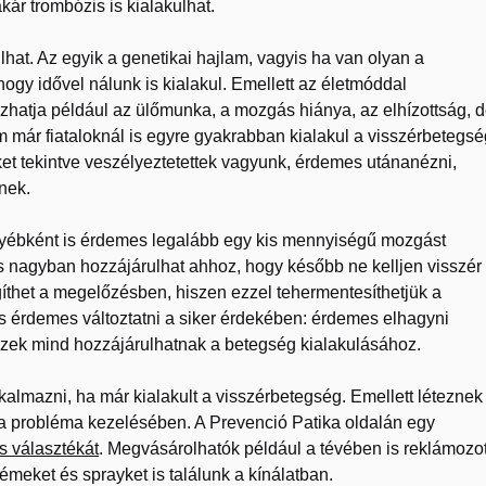
ár trombózis is kialakulhat.
at. Az egyik a genetikai hajlam, vagyis ha van olyan a
ogy idővel nálunk is kialakul. Emellett az életmóddal
zhatja például az ülőmunka, a mozgás hiánya, az elhízottság, 
 már fiataloknál is egyre gyakrabban kialakul a visszérbetegsé
ket tekintve veszélyeztetettek vagyunk, érdemes utánanézni,
nek.
yébként is érdemes legalább egy kis mennyiségű mozgást
is nagyban hozzájárulhat ahhoz, hogy később ne kelljen visszér
gíthet a megelőzésben, hiszen ezzel tehermentesíthetjük a
is érdemes változtatni a siker érdekében: érdemes elhagyni
ezek mind hozzájárulhatnak a betegség kialakulásához.
kalmazni, ha már kialakult a visszérbetegség. Emellett léteznek
 a probléma kezelésében. A Prevenció Patika oldalán egy
s választékát
. Megvásárolhatók például a tévében is reklámozot
émeket és sprayket is találunk a kínálatban.