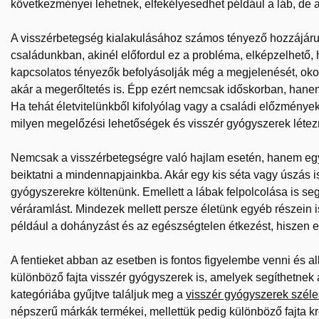
következményei lehetnek, elfekélyesedhet például a láb, de ak
A visszérbetegség kialakulásához számos tényező hozzájárulh
családunkban, akinél előfordul ez a probléma, elképzelhető, h
kapcsolatos tényezők befolyásolják még a megjelenését, oko
akár a megerőltetés is. Épp ezért nemcsak időskorban, hanem
Ha tehát életvitelünkből kifolyólag vagy a családi előzménye
milyen megelőzési lehetőségek és visszér gyógyszerek létez
Nemcsak a visszérbetegségre való hajlam esetén, hanem eg
beiktatni a mindennapjainkba. Akár egy kis séta vagy úszás 
gyógyszerekre költenünk. Emellett a lábak felpolcolása is se
véráramlást. Mindezek mellett persze életünk egyéb részein 
például a dohányzást és az egészségtelen étkezést, hiszen 
A fentieket abban az esetben is fontos figyelembe venni és al
különböző fajta visszér gyógyszerek is, amelyek segíthetnek
kategóriába gyűjtve találjuk meg a
visszér gyógyszerek széle
népszerű márkák termékei, mellettük pedig különböző fajta kr