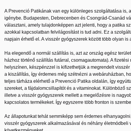
A Prevenció Patikának van egy különleges szolgáltatása is,
igénybe. Budapesten, Debrecenben és Csongrád-Csanád várme
választani, amely tulajdonképpen azt jelenti, hogy a patika s
azokkal kapcsolatban felvilágosítást is tud adni. Ez a szolgált
napjain érhető el. A visszér gyógyszerek között több olyan is
Ha elegendő a normál szállítás is, azt az ország egész terület
házhoz történő szállítás futárral, csomagautomata). A fizeté
helyszínen, készpénzzel is kifizethetjük a megrendelt visszé
a kiszállítás, így érdemes még szétnézni a webáruházban, h
teljes tárháza elérhető a Prevenció Patika oldalán, így egyú
szereket, a fájdalomcsillapítót és a vitaminokat. Különböző 
illetve a visszér gyógyszerek mellett a megelőzésre is nagy
kapcsolatos termékeket. Így egyszerre több fronton is szemb
Az állapotunkat tehát semmiképp sem érdemes elhanyagolni, é
visszér gyógyszerek alkalmazásával és néhány életmódbeli vá
következményeket.