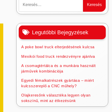
Keresés:
Legutóbbi Bejegyzések
A poke bowl truck elterjedésének kulcsa
Mexikói food truck rendezvényre ajánlva
A csomagtértálca és a munkára használt
járművek kombinációja
Egyedi fémalkatrészek gyártása – miért
kulcsszereplő a CNC műhely?
Olajkeresőnk választéka legyen olyan
sokszínű, mint az étkezésünk