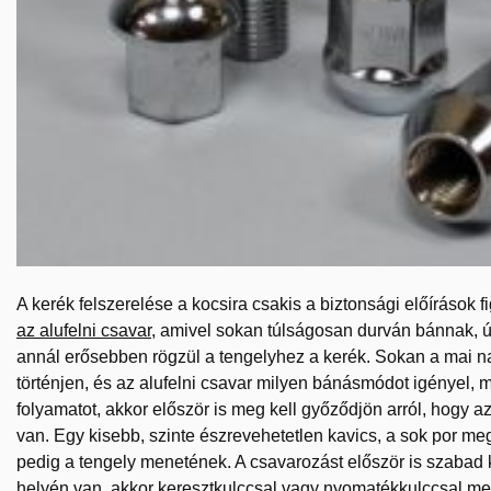
A kerék felszerelése a kocsira csakis a biztonsági előírások
az alufelni csavar
, amivel sokan túlságosan durván bánnak, 
annál erősebben rögzül a tengelyhez a kerék. Sokan a mai na
történjen, és az alufelni csavar milyen bánásmódot igényel, 
folyamatot, akkor először is meg kell győződjön arról, hogy az
van. Egy kisebb, szinte észrevehetetlen kavics, a sok por m
pedig a tengely menetének. A csavarozást először is szabad 
helyén van, akkor keresztkulccsal vagy nyomatékkulccsal meg 