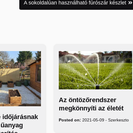
A sokoldalúan használható fúrószár készlet
Az öntözőrendszer
megkönnyíti az életét
 időjárásnak
Posted on:
2021-05-09
-
Szerkeszto
műanyag