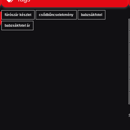
fúrószár készlet
csődbűncselekmény
babzsákfotel
babzsákfotel ár