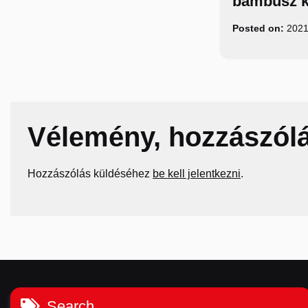
bambusz k
Posted on:
2021
Vélemény, hozzászól
Hozzászólás küldéséhez
be kell jelentkezni
.
Search