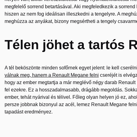
megfelelő sorrend betartásával. Aki megfeledkezik a sorrend be
hiszen az nem fog ideálisan illeszkedni a tengelyre. A meghú
meghúzza az anyákat, bizony megsértheti a tengely csavarm
Télen jöhet a tartós 
A tél beköszönte minden sofőrnek egyet jelent: le kell cseré
válnak meg, hanem a Renault Megane felni
cseréjét is elvég
hogy az ember megtartja a már meglévő négy darab Renault Meg
fel ezekre. Ez a hosszadalmasabb, drágább megoldás. Sokkal 
ember, tehát nyárival és télivel. Főleg olyan helyen jó ez, a
persze jobbnak bizonyul az acél, lemez Renault Megane felni
tapadást eredményez.