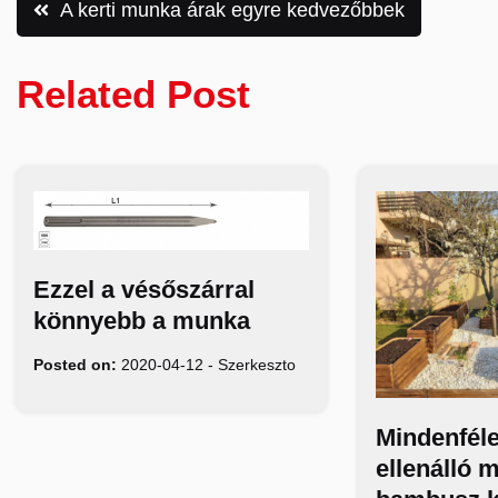
Bejegyzés
A kerti munka árak egyre kedvezőbbek
navigáció
Related Post
Ezzel a vésőszárral
könnyebb a munka
Posted on:
2020-04-12
-
Szerkeszto
Mindenféle
ellenálló 