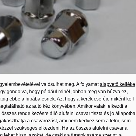
 figyelembevételével valósulhat meg. A folyamat
alapvető kelléke
úgy gondolva, hogy például minél jobban meg van húzva ez,
pig ebbe a hibába esnek. Az, hogy a kerék cseréje miként kell
megtalálható az autó kézikönyvében. Amikor valaki elkezdi a
 összes rendelkezésre álló alufelni csavar tiszta és jó állapotb
egakaszthatja a csavarozást, ami nem kedvez sem a felni, sem
kézzel szükséges elkezdeni. Ha az összes alufelni csavar a
lehet húzni azokat, de csakis a furatok száma szerint, a