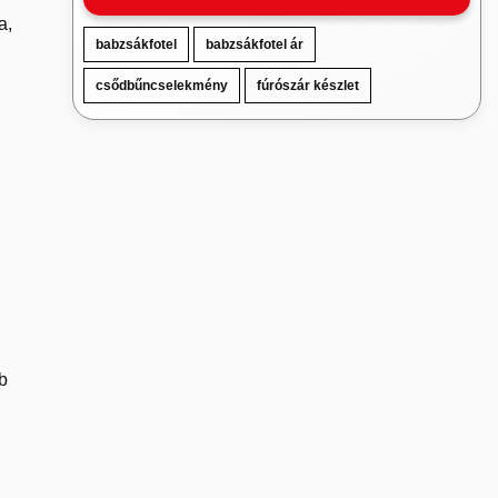
a,
babzsákfotel
babzsákfotel ár
csődbűncselekmény
fúrószár készlet
b