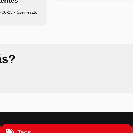
erítés
-06-29
-
Szerkeszto
ás?
Tags