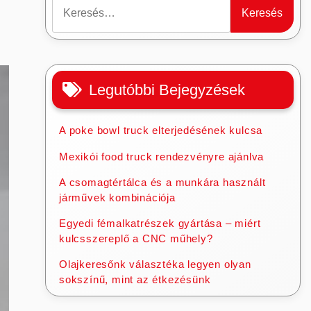
Keresés:
Legutóbbi Bejegyzések
A poke bowl truck elterjedésének kulcsa
Mexikói food truck rendezvényre ajánlva
A csomagtértálca és a munkára használt
járművek kombinációja
Egyedi fémalkatrészek gyártása – miért
kulcsszereplő a CNC műhely?
Olajkeresőnk választéka legyen olyan
sokszínű, mint az étkezésünk