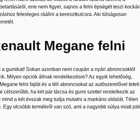
tartásáról, erre nem figyel, sajnos a felni épségét teszi kockár
záshoz felesleges ráállni a keresztkulcsra. Aki túlságosan
enetét.
Renault Megane felni
lni a gumikat! Sokan azonban nem csupán a nyári abroncsoktól
zik. Milyen opciók állnak rendelkezésre? Az egyik lehetőség,
ane felni fajtát és a téli abroncsokat az autószerelővel teteti
célszerűbb, ha két pár tárcsa és gumi szettel rendelkezik az
hol mind a két évszak meg tudja mutatni a markáns oldalát. Télen
. Egy olcsóbb termékről van szó, ami a nagyobb súlya miatt job