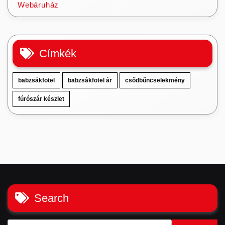
Webáruház
Címkék
babzsákfotel
babzsákfotel ár
csődbűncselekmény
fúrószár készlet
Search
Keresés: