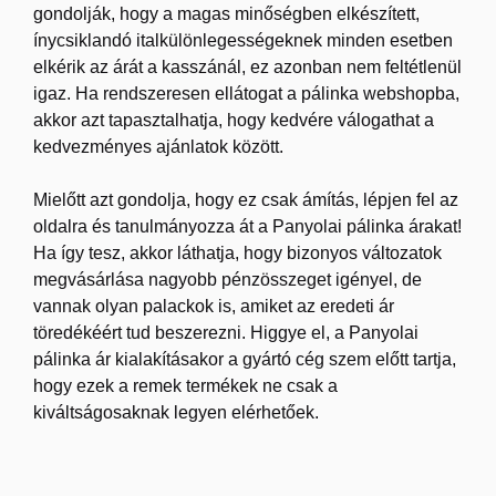
gondolják, hogy a magas minőségben elkészített,
ínycsiklandó italkülönlegességeknek minden esetben
elkérik az árát a kasszánál, ez azonban nem feltétlenül
igaz. Ha rendszeresen ellátogat a pálinka webshopba,
akkor azt tapasztalhatja, hogy kedvére válogathat a
kedvezményes ajánlatok között.
Mielőtt azt gondolja, hogy ez csak ámítás, lépjen fel az
oldalra és tanulmányozza át a Panyolai pálinka árakat!
Ha így tesz, akkor láthatja, hogy bizonyos változatok
megvásárlása nagyobb pénzösszeget igényel, de
vannak olyan palackok is, amiket az eredeti ár
töredékéért tud beszerezni. Higgye el, a Panyolai
pálinka ár kialakításakor a gyártó cég szem előtt tartja,
hogy ezek a remek termékek ne csak a
kiváltságosaknak legyen elérhetőek.