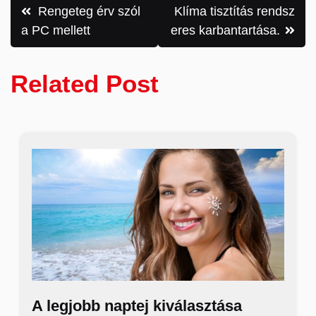
Bejegyzés
Rengeteg érv szól
Klíma tisztítás rendsz
navigáció
a PC mellett
eres karbantartása.
Related Post
A legjobb naptej kiválasztása