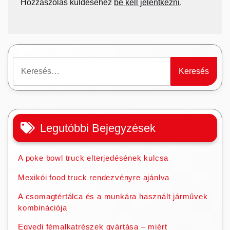
Hozzászólás küldéséhez
be kell jelentkezni
.
Keresés:
Legutóbbi Bejegyzések
A poke bowl truck elterjedésének kulcsa
Mexikói food truck rendezvényre ajánlva
A csomagtértálca és a munkára használt járművek
kombinációja
Egyedi fémalkatrészek gyártása – miért