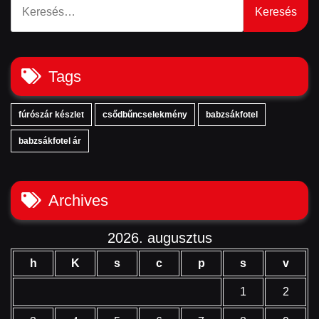
Tags
fúrószár készlet
csődbűncselekmény
babzsákfotel
babzsákfotel ár
Archives
2026. augusztus
h
K
s
c
p
s
v
1
2