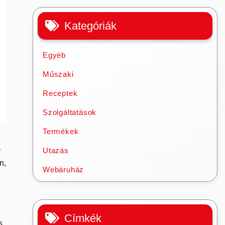
Kategóriák
Egyéb
Műszaki
Receptek
Szolgáltatások
Termékek
Utazás
y
n,
Webáruház
,
Címkék
s