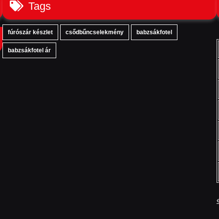
Tags
fúrószár készlet
csődbűncselekmény
babzsákfotel
babzsákfotel ár