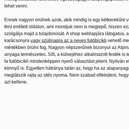
lehet venni.
Ennek nagyon örülnek azok, akik mindig is egy kétkerekűre v
fent említett oldalon, ami mondjuk nem is meglepő, hiszen ez
szolgálja majd a tulajdonosát. A shop weblapjára látogatva, 
karácsonyra
vagy szülinapra az a neves futóbicikli
vehető meg
mértékben örülni fog. Nagyon népszerűnek bizonyul az Alpina
anyaga természetes. Sőt, a külsejéhez alkalmazott festék is 
fa futóbicikli mindenképpen nyerő választást jelent. Nyilván e
könnyű is. Egyetlen hátránya talán az, hogy ha az alapanyag
meglátszik rajta az ütés nyoma. Nem szabad elfelejteni, hog
azt kellene.