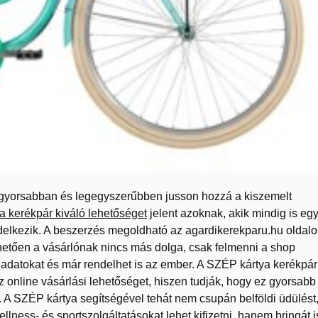
 leggyorsabban és legegyszerűbben jusson hozzá a kiszemelt
 kerékpár kiváló lehetőséget
jelent azoknak, akik mindig is eg
endelkezik. A beszerzés megoldható az agardikerekparu.hu oldalo
etően a vásárlónak nincs más dolga, csak felmenni a shop
az adatokat és már rendelhet is az ember. A SZÉP kártya kerékpár
z online vásárlási lehetőséget, hiszen tudják, hogy ez gyorsabb
 A SZÉP kártya segítségével tehát nem csupán belföldi üdülést
ness- és sportszolgáltatásokat lehet kifizetni, hanem bringát i