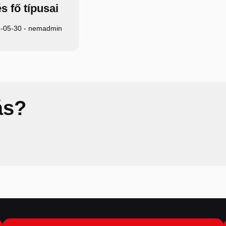
s fő típusai
-05-30
-
nemadmin
ás?