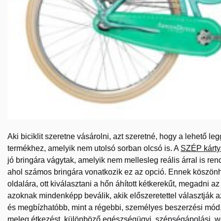
Aki biciklit szeretne vásárolni, azt szeretné, hogy a lehető
termékhez, amelyik nem utolsó sorban olcsó is. A
SZÉP kártya
jó bringára vágytak, amelyik nem mellesleg reális árral is r
ahol számos bringára vonatkozik ez az opció. Ennek köszönh
oldalára, ott kiválasztani a hőn áhított kétkerekűt, megadni 
azoknak mindenképp beválik, akik előszeretettel választják a
és megbízhatóbb, mint a régebbi, személyes beszerzési mód.
meleg étkezést, különböző egészségügyi, szépségápolási, well