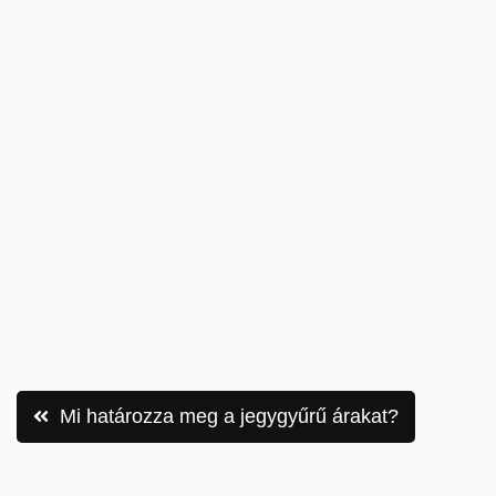
Bejegyzés
Mi határozza meg a jegygyűrű árakat?
navigáció