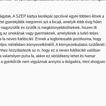
ágytak. A SZÉP kártya kerékpár opcióval egyre többen élnek a
zel gyerekjáték megvenni azt a bicajt, amelyik több évig hűen
a nagyszülők és szülők is megkönnyebbülhetnek, hiszen itt
 az unokának vagy gyermeknek, amelyiknek a lurkó teljes
 fa neves futóbicikli. Ennek a legfontosabb pozitívuma, hogy
teljes mértékben környezetkímélő. A környezettudatos szülőknél 
hhez hozzátartozik az is, hogy ez a neves futóbicikli valóban
a valamilyen puha fa, akkor ez sérülékeny lehet és hamar
y a gyerkőcök nem vigyáznak annyira a dolgaikra, mint ahogyan