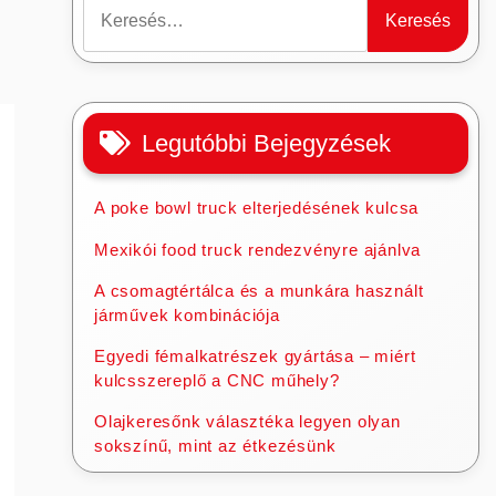
Keresés:
Legutóbbi Bejegyzések
A poke bowl truck elterjedésének kulcsa
Mexikói food truck rendezvényre ajánlva
A csomagtértálca és a munkára használt
járművek kombinációja
Egyedi fémalkatrészek gyártása – miért
kulcsszereplő a CNC műhely?
Olajkeresőnk választéka legyen olyan
sokszínű, mint az étkezésünk