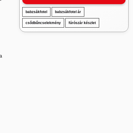
babzsákfotel
babzsákfotel ár
csődbűncselekmény
fúrószár készlet
a