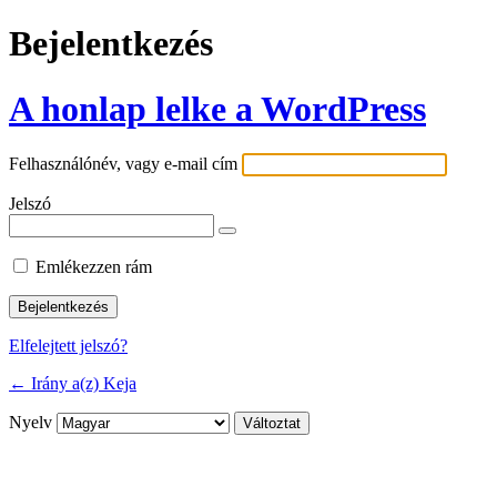
Bejelentkezés
A honlap lelke a WordPress
Felhasználónév, vagy e-mail cím
Jelszó
Emlékezzen rám
Elfelejtett jelszó?
← Irány a(z) Keja
Nyelv