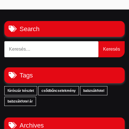
Search
Keresés:
Tags
fúrószár készlet
csődbűncselekmény
babzsákfotel
babzsákfotel ár
Archives