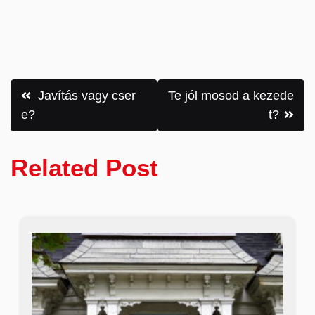
Bejegyzés
Javítás vagy cser
Te jól mosod a kezede
navigáció
e?
t?
Related Post