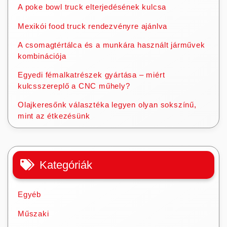
A poke bowl truck elterjedésének kulcsa
Mexikói food truck rendezvényre ajánlva
A csomagtértálca és a munkára használt járművek
kombinációja
Egyedi fémalkatrészek gyártása – miért
kulcsszereplő a CNC műhely?
Olajkeresőnk választéka legyen olyan sokszínű,
mint az étkezésünk
Kategóriák
Egyéb
Műszaki