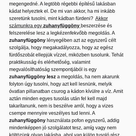
megengedné. A legtöbb régebbi építésű lakásban
kádat helyeztek el. De mi van akkor, ha mi inkább
szeretünk tusolni, mint kádban fürdeni?
Akkor
számunkra egy
zuhanyfüggöny
beszerzése és
felszerelése lesz a legkézenfekvőbb megoldás.
A
zuhanyfüggöny
lényegében azt az egyszerű célt
szolgálja, hogy megakadályozza, hogy az egész
fürdőszobát ellepjük vízzel, miközben tusolunk. Tehát
praktikusság és elérhetőség, valamint
megvalósíthatóság szempontjából is egy
zuhanyfüggöny lesz
a megoldás, ha nem akarunk
folyton úgy tusolni, hogy azt kell lesnünk, melyik
óvatlan pillanatban csurog a kádon kívülre a víz. Amit
aztán minden egyes tusolás után fel kell majd
takarítanunk, nem is beszélve arról, hogy a vizes
csempe mennyire veszélyes tud lenni. A
zuhanyfüggöny
használata pofon egyszerű, addig
mindenképpen jó szolgálatot tesz, amíg vagy nem
költözünk olyan lakásba, ahol van külön tusoló rész,