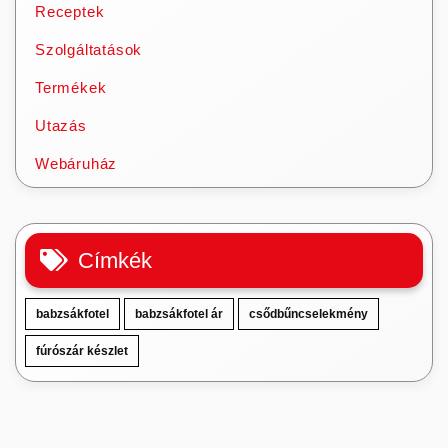
Receptek
Szolgáltatások
Termékek
Utazás
Webáruház
Címkék
babzsákfotel
babzsákfotel ár
csődbűncselekmény
fúrószár készlet