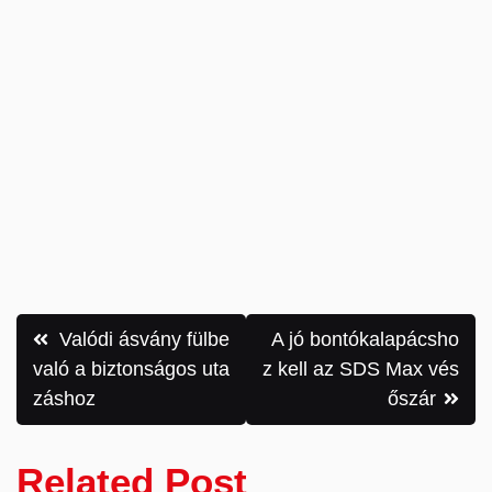
Bejegyzés
Valódi ásvány fülbe
A jó bontókalapácsho
navigáció
való a biztonságos uta
z kell az SDS Max vés
záshoz
őszár
Related Post