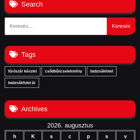
Search
Keresés:
Tags
fúrószár készlet
csődbűncselekmény
babzsákfotel
babzsákfotel ár
Archives
2026. augusztus
h
K
s
c
p
s
v