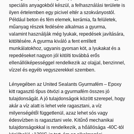
speciális anyagokból készül, a felhasználási területe is
ilyen értelemben egy picivel eltér a szokványostól.
Például beton és fém elemek, kerámia, fa felületek,
műanyag részek fedésére alkalmas a gyurma,
valamint használják még lyukak, repedések javítására,
kitöltésére. A gyurma kiváló a fent említett
munkálatokhoz, ugyanis gyorsan köt, a lyukakat és a
repedéseket nagyon jól kitölti továbbá erős
ellenállóképességgel rendelkezik az olajjal, benzinnel,
vízzel és egyéb vegyszerekkel szemben.
Lényegében az United Sealants Gyurmafém – Epoxy
kitt ragasztó típus ötvözi a gyurmafém összes jó
tulajdonságát. A jó tulajdonságok között szerepel, hogy
akár a víz alatt is lehet vele ragasztani, a víz
milyenségétől függetlenül, azaz lehet sós vagy
édesvízben is ragasztani vele. Kitűnő mechanikai
tulajdonságokkal is rendelkezik, a hőállósága -40C-tól