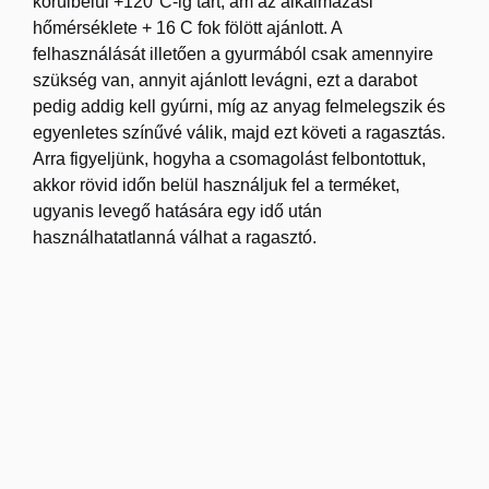
körülbelül +120°C-ig tart, ám az alkalmazási
hőmérséklete + 16 C fok fölött ajánlott. A
felhasználását illetően a gyurmából csak amennyire
szükség van, annyit ajánlott levágni, ezt a darabot
pedig addig kell gyúrni, míg az anyag felmelegszik és
egyenletes színűvé válik, majd ezt követi a ragasztás.
Arra figyeljünk, hogyha a csomagolást felbontottuk,
akkor rövid időn belül használjuk fel a terméket,
ugyanis levegő hatására egy idő után
használhatatlanná válhat a ragasztó.