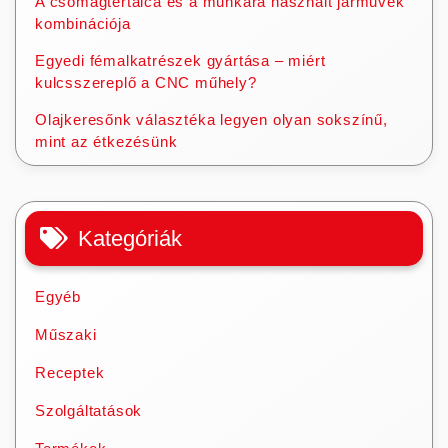
A csomagtértálca és a munkára használt járművek
kombinációja
Egyedi fémalkatrészek gyártása – miért
kulcsszereplő a CNC műhely?
Olajkeresőnk választéka legyen olyan sokszínű,
mint az étkezésünk
Kategóriák
Egyéb
Műszaki
Receptek
Szolgáltatások