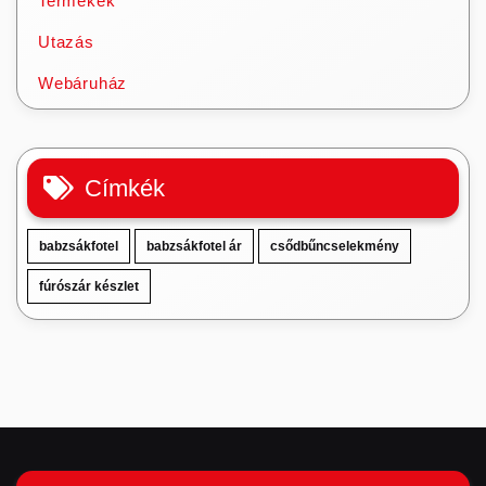
Termékek
Utazás
Webáruház
Címkék
babzsákfotel
babzsákfotel ár
csődbűncselekmény
fúrószár készlet