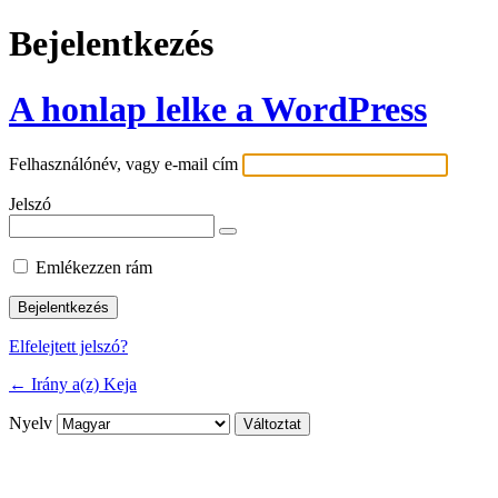
Bejelentkezés
A honlap lelke a WordPress
Felhasználónév, vagy e-mail cím
Jelszó
Emlékezzen rám
Elfelejtett jelszó?
← Irány a(z) Keja
Nyelv