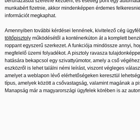
beruházásba szeretne kezdeni, és esetleg pont egy automat
munkabért fizetnie, akkor mindenképpen érdemes felkeresni
információt megkaphat.
Amennyiben további kérdései lennének, kivitelező cég ügyfé
töltőpisztoly
működésétől a konténerkúton át a komplett benzi
roppant egyszerű szerkezet. A funkciója mindössze annyi, ho
megfelelő üzemi folyadékot. A pisztoly ravasza tulajdonké
hatására bekapcsol egy szivattyúmotor, amely a cső végéhez 
eszközről is lehet találni némi leírást, viszont végleges válasz
amelyet a weblapon lévő elérhetőségeken keresztül lehetséges
típus, amelyek között a csővastagság, valamint magának a pis
Manapság már a magyarországi ügyfelek körében is az automa