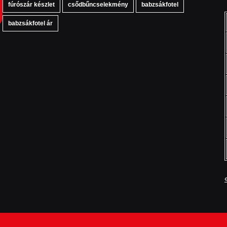
fúrószár készlet
csődbűncselekmény
babzsákfotel
babzsákfotel ár