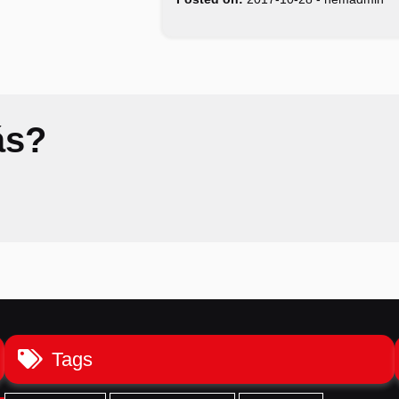
ás?
Tags