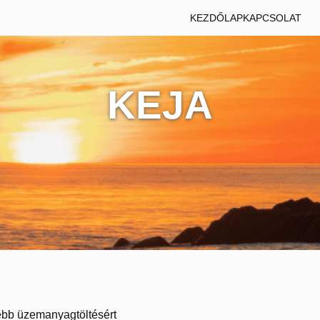
KEZDŐLAP
KAPCSOLAT
KEJA
ebb üzemanyagtöltésért