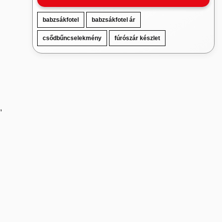
babzsákfotel
babzsákfotel ár
csődbűncselekmény
fúrószár készlet
,