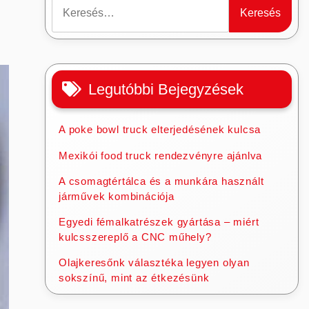
Keresés:
Legutóbbi Bejegyzések
A poke bowl truck elterjedésének kulcsa
Mexikói food truck rendezvényre ajánlva
A csomagtértálca és a munkára használt
járművek kombinációja
Egyedi fémalkatrészek gyártása – miért
kulcsszereplő a CNC műhely?
Olajkeresőnk választéka legyen olyan
sokszínű, mint az étkezésünk