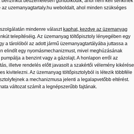
a benzinkút beüzemelésén gondolkodik, ahol nem kell senkinek
e az uzemanyagtartaly.hu weboldalt, ahol minden szükséges
lszolgálatán mindenre választ
kaphat, kezdve az üzemanyag
nkút telepítéséig. Az üzemanyag töltőpisztoly lényegében egy
gy a tárolóból az adott jármű üzemanyagtartályába juttassa a
ppen elindít egy nyomásmechanizmust, mivel meghúzásának
pumpálja a benzint vagy a gázolajt. A honlapon erről az
tás, illetve rendelés előtt javasolt a szakértői vélemény kikérése
 kivitelezni. Az üzemanyag töltőpisztolyból is létezik többféle
ztolyfejnek a mechanizmusa jelenti a legalapvetőbb eltérést.
ta változat számít a legnépszerűbb fajtának.