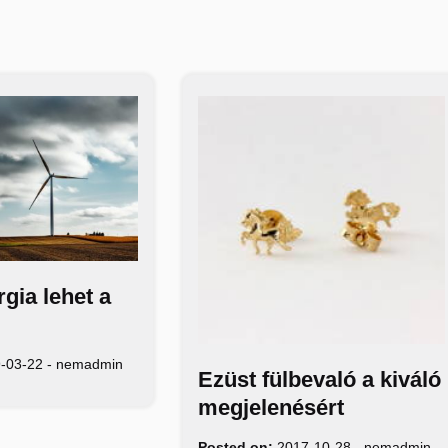
rgia lehet a
-03-22
-
nemadmin
Ezüst fülbevaló a kiváló
megjelenésért
Posted on:
2017-10-28
-
nemadmin