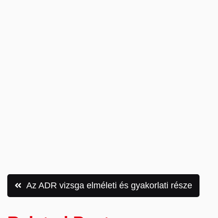
Bejegyzés
Az ADR vizsga elméleti és gyakorlati része
navigáció