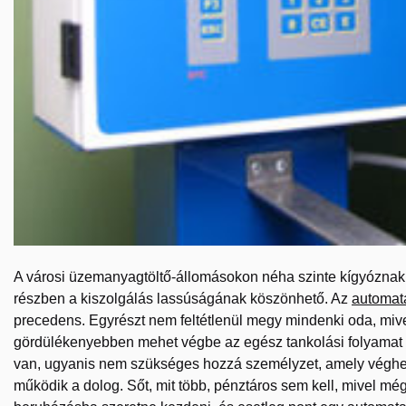
A városi üzemanyagtöltő-állomásokon néha szinte kígyóznak 
részben a kiszolgálás lassúságának köszönhető. Az
automata
precedens. Egyrészt nem feltétlenül megy mindenki oda, mivel 
gördülékenyebben mehet végbe az egész tankolási folyamat a
van, ugyanis nem szükséges hozzá személyzet, amely véghez
működik a dolog. Sőt, mit több, pénztáros sem kell, mivel mé