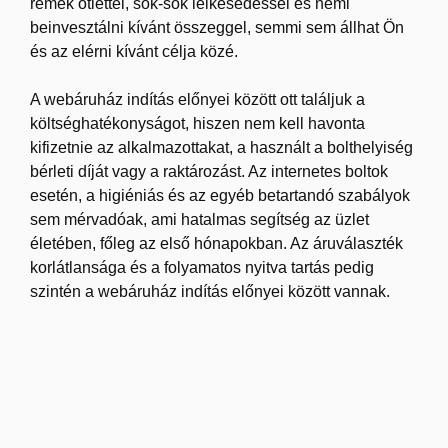
remek ötlettel, sok-sok lelkesedéssel és némi
beinvesztálni kívánt összeggel, semmi sem állhat Ön
és az elérni kívánt célja közé.
A webáruház indítás előnyei között ott találjuk a
költséghatékonyságot, hiszen nem kell havonta
kifizetnie az alkalmazottakat, a használt a bolthelyiség
bérleti díját vagy a raktározást. Az internetes boltok
esetén, a higiéniás és az egyéb betartandó szabályok
sem mérvadóak, ami hatalmas segítség az üzlet
életében, főleg az első hónapokban. Az áruválaszték
korlátlansága és a folyamatos nyitva tartás pedig
szintén a webáruház indítás előnyei között vannak.