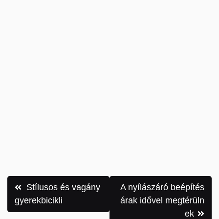
Bejegyzés
Stílusos és vagány
A nyílászáró beépítés
navigáció
gyerekbicikli
árak idővel megtérüln
ek