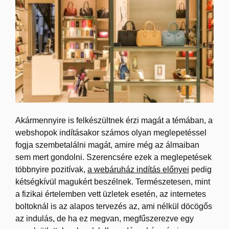
Akármennyire is felkészültnek érzi magát a témában, a
webshopok indításakor számos olyan meglepetéssel
fogja szembetalálni magát, amire még az álmaiban
sem mert gondolni. Szerencsére ezek a meglepetések
többnyire pozitívak,
a webáruház indítás előnyei
pedig
kétségkívül magukért beszélnek. Természetesen, mint
a fizikai értelemben vett üzletek esetén, az internetes
boltoknál is az alapos tervezés az, ami nélkül döcögős
az indulás, de ha ez megvan, megfűszerezve egy