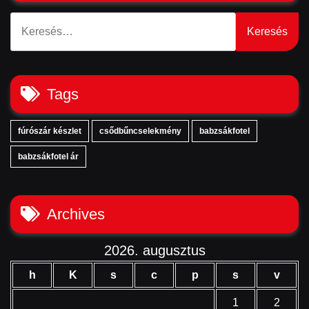
Keresés:
Tags
fúrószár készlet
csődbűncselekmény
babzsákfotel
babzsákfotel ár
Archives
2026. augusztus
h
K
s
c
p
s
v
1
2