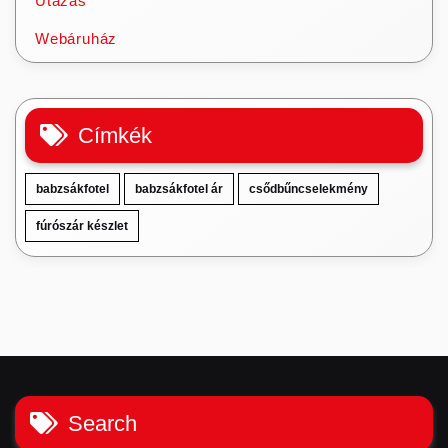
Utazás
Webáruház
Címkék
babzsákfotel
babzsákfotel ár
csődbűncselekmény
fúrószár készlet
Search