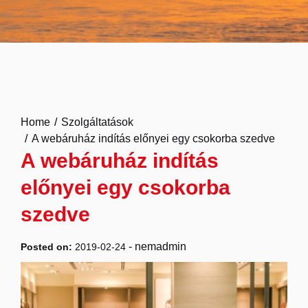
Home
Szolgáltatások
A webáruház indítás előnyei egy csokorba szedve
A webáruház indítás
előnyei egy csokorba
szedve
-
nemadmin
Posted on:
2019-02-24