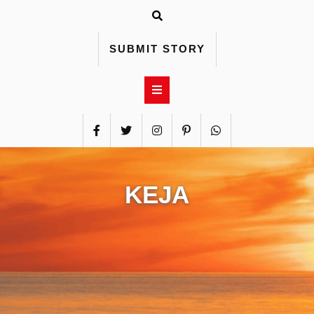
Skip
to
content
SUBMIT STORY
KEJA