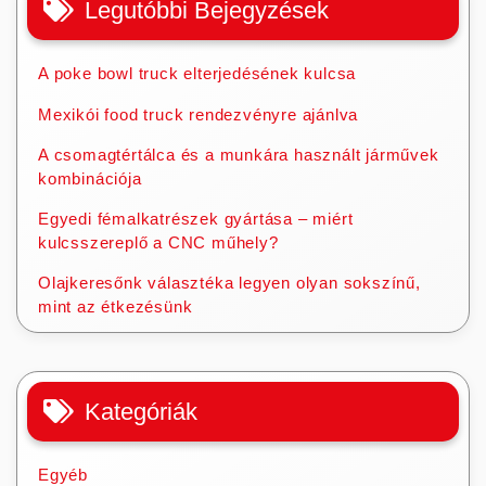
Legutóbbi Bejegyzések
A poke bowl truck elterjedésének kulcsa
Mexikói food truck rendezvényre ajánlva
A csomagtértálca és a munkára használt járművek
kombinációja
Egyedi fémalkatrészek gyártása – miért
kulcsszereplő a CNC műhely?
Olajkeresőnk választéka legyen olyan sokszínű,
mint az étkezésünk
Kategóriák
Egyéb