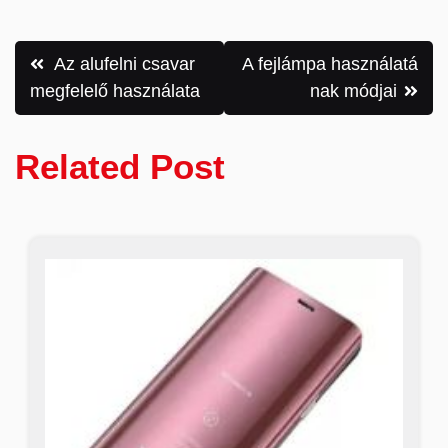
Bejegyzés
Az alufelni csavar
A fejlámpa használatá
navigáció
megfelelő használata
nak módjai
Related Post