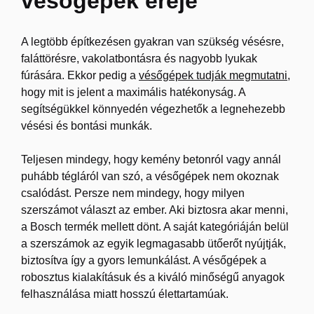
vésőgépek ereje
A legtöbb építkezésen gyakran van szükség vésésre,
faláttörésre, vakolatbontásra és nagyobb lyukak
fúrására. Ekkor pedig a
vésőgépek tudják megmutatni
,
hogy mit is jelent a maximális hatékonyság. A
segítségükkel könnyedén végezhetők a legnehezebb
vésési és bontási munkák.
Teljesen mindegy, hogy kemény betonról vagy annál
puhább tégláról van szó, a vésőgépek nem okoznak
csalódást. Persze nem mindegy, hogy milyen
szerszámot választ az ember. Aki biztosra akar menni,
a Bosch termék mellett dönt. A saját kategóriáján belül
a szerszámok az egyik legmagasabb ütőerőt nyújtják,
biztosítva így a gyors lemunkálást. A vésőgépek a
robosztus kialakításuk és a kiváló minőségű anyagok
felhasználása miatt hosszú élettartamúak.