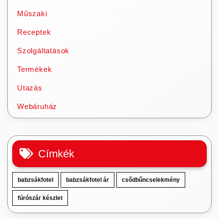
Műszaki
Receptek
Szolgáltatások
Termékek
Utazás
Webáruház
Címkék
babzsákfotel
babzsákfotel ár
csődbűncselekmény
fúrószár készlet