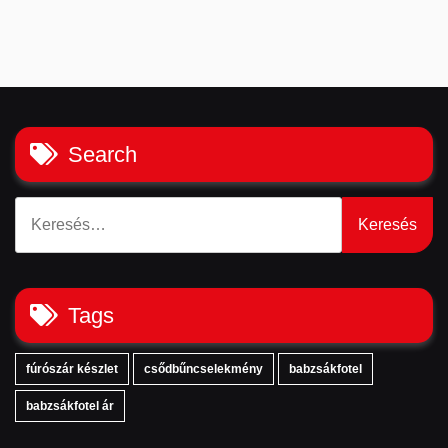
Search
Keresés:
Tags
fúrószár készlet
csődbűncselekmény
babzsákfotel
babzsákfotel ár