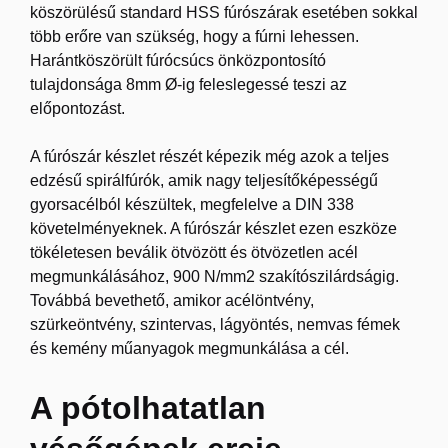
köszörülésű standard HSS fúrószárak esetében sokkal
több erőre van szükség, hogy a fúrni lehessen.
Harántköszörült fúrócsúcs önközpontosító
tulajdonsága 8mm Ø-ig feleslegessé teszi az
előpontozást.
A fúrószár készlet részét képezik még azok a teljes
edzésű spirálfúrók, amik nagy teljesítőképességű
gyorsacélból készültek, megfelelve a DIN 338
követelményeknek. A fúrószár készlet ezen eszköze
tökéletesen beválik ötvözött és ötvözetlen acél
megmunkálásához, 900 N/mm2 szakítószilárdságig.
Továbbá bevethető, amikor acélöntvény,
szürkeöntvény, szintervas, lágyöntés, nemvas fémek
és kemény műanyagok megmunkálása a cél.
A pótolhatatlan