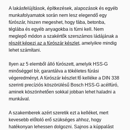
A lakásfelújítások, építkezések, alapozások és egyéb
munkafolyamatok során nem lesz elegendő egy
fúrószár, hiszen megeshet, hogy fába, betonba,
téglába és egyéb anyagokba is fúrni kell. Nem
meglepő módon a szakértők szerszámos ládájának a
részét képezi az a fúrószár készlet
, amelyikre mindig
lehet számítani.
Ilyen az 5 elemből álló fúrószett, amelyik HSS-G
minőséggel bír, garantálva a tökéletes fúrási
végeredményt. A fúrószár készlet fő kelléke a DIN 338
szerinti precíziós köszörülésű Bosch HSS-G acélfúró,
aminek köszönhetően sokkal jobban lehet haladni a
munkával.
A szakemberek azért szeretik ezt a kelléket, mert
kevesebb előtoló erő szükséges ahhoz, hogy
hatékonyan lehessen dolgozni. Sajnos a kúppalást