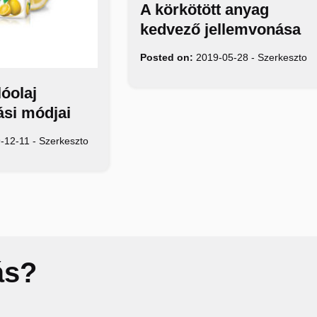
A körkötött anyag
kedvező jellemvonása
Posted on:
2019-05-28
-
Szerkeszto
lóolaj
ási módjai
-12-11
-
Szerkeszto
ás?