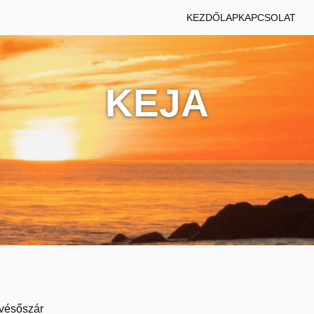
KEZDŐLAP
KAPCSOLAT
KEJA
 vésőszár