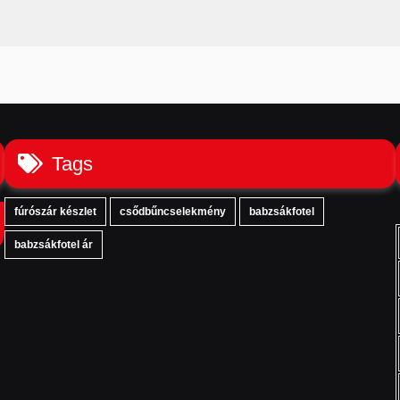
Tags
fúrószár készlet
csődbűncselekmény
babzsákfotel
babzsákfotel ár