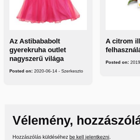
Az Astibababolt
A citrom il
gyerekruha outlet
felhasznál
nagyszerű világa
Posted on:
2019
Posted on:
2020-06-14
-
Szerkeszto
Vélemény, hozzászól
Hozzászólás küldéséhez
be kell jelentkezni
.