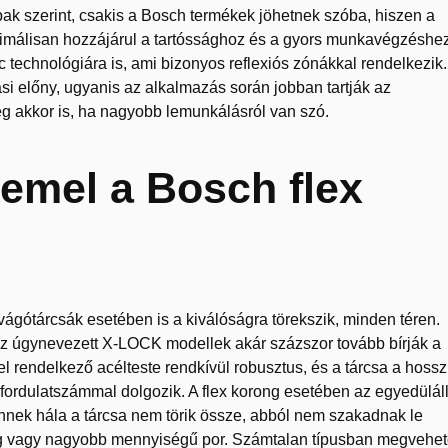
bak szerint, csakis a Bosch termékek jöhetnek szóba, hiszen a
maximálisan hozzájárul a tartóssághoz és a gyors munkavégzéshez
echnológiára is, ami bizonyos reflexiós zónákkal rendelkezik.
si előny, ugyanis az alkalmazás során jobban tartják az
ég akkor is, ha nagyobb lemunkálásról van szó.
demel a Bosch flex
ótárcsák esetében is a kiválóságra törekszik, minden téren.
Az úgynevezett X-LOCK modellek akár százszor tovább bírják a
l rendelkező acélteste rendkívül robusztus, és a tárcsa a hoss
fordulatszámmal dolgozik. A flex korong esetében az egyedülál
nnek hála a tárcsa nem törik össze, abból nem szakadnak le
zag vagy nagyobb mennyiségű por. Számtalan típusban megvehe