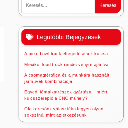
Keresés:
Legutóbbi Bejegyzések
A poke bowl truck elterjedésének kulcsa
Mexikói food truck rendezvényre ajánlva
A csomagtértálca és a munkára használt
járművek kombinációja
Egyedi fémalkatrészek gyártása – miért
kulcsszereplő a CNC műhely?
Olajkeresőnk választéka legyen olyan
sokszínű, mint az étkezésünk
z