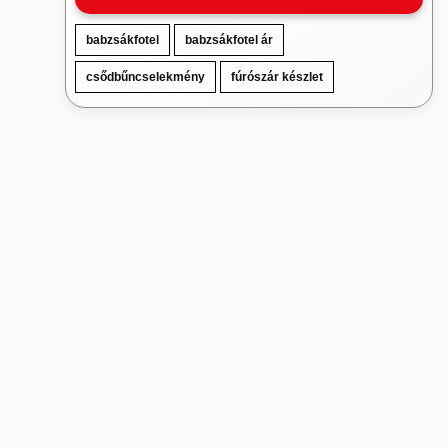
babzsákfotel
babzsákfotel ár
csődbűncselekmény
fúrószár készlet