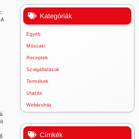
.
Kategóriák
 A
Egyéb
Műszaki
Receptek
Szolgáltatások
Termékek
Utazás
Webáruház
zú
ló
Címkék
tő