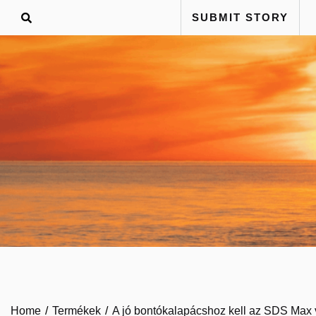
Skip
SUBMIT STORY
to
content
Home
Termékek
A jó bontókalapácshoz kell az SDS Max