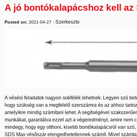
A jó bontókalapácshoz kell a
-
Szerkeszto
Posted on:
2021-04-27
A vésési feladatok nagyon sokfélék lehetnek. Legyen szó beton
hogy szükség van a megfelelő szerszámra és az ahhoz tarto
amelyikre mindig számítani lehet. A segítségével szakszerűen
munkákat, garantálva ezzel azt a végeredményt, amire nem cs
mindegy, hogy egy otthoni, kisebb bontókalapácsról van szó,
SDS Max vésőszár elengedhetetlennek számít. Mivel számtala