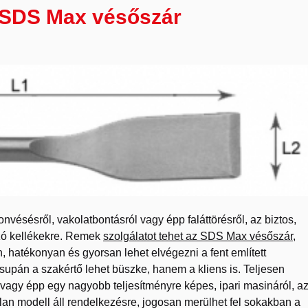
z SDS Max vésőszár
vésésről, vakolatbontásról vagy épp faláttörésről, az biztos,
zó kellékekre. Remek
szolgálatot tehet az SDS Max vésőszár
,
, hatékonyan és gyorsan lehet elvégezni a fent említett
upán a szakértő lehet büszke, hanem a kliens is. Teljesen
 vagy épp egy nagyobb teljesítményre képes, ipari masináról, a
n modell áll rendelkezésre, jogosan merülhet fel sokakban a