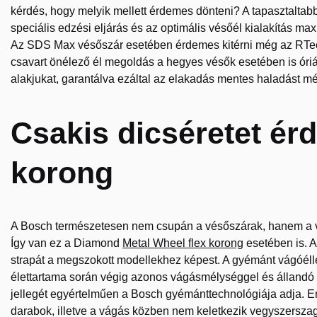
kérdés, hogy melyik mellett érdemes dönteni? A tapasztaltab
speciális edzési eljárás és az optimális vésőél kialakítás 
Az SDS Max vésőszár esetében érdemes kitérni még az RTec t
csavart önélező él megoldás a hegyes vésők esetében is óriá
alakjukat, garantálva ezáltal az elakadás mentes haladást m
Csakis dicséretet ér
korong
A Bosch természetesen nem csupán a vésőszárak, hanem a vág
Így van ez a Diamond
Metal Wheel flex korong
esetében is. 
strapát a megszokott modellekhez képest. A gyémánt vágóélle
élettartama során végig azonos vágásmélységgel és állandó 
jellegét egyértelműen a Bosch gyémánttechnológiája adja. E
darabok, illetve a vágás közben nem keletkezik vegyszers